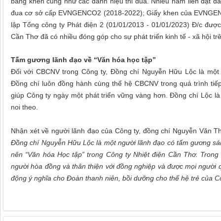
bằng khen cũng như các danh hiệu thi đua. Nhiều năm liền đạt danh
đua cơ sở cấp EVNGENCO2 (2018-2022); Giấy khen của EVNGENCO
lập Tổng công ty Phát điện 2 (01/01/2013 - 01/01/2023) Đ/c đư
Cần Thơ đã có nhiều đóng góp cho sự phát triển kinh tế - xã hội t
Tấm gương lãnh đạo về “Văn hóa học tập”
Đối với CBCNV trong Công ty, Đồng chí Nguyễn Hữu Lộc là một
Đồng chí luôn đồng hành cùng thế hệ CBCNV trong quá trình tiế
giúp Công ty ngày một phát triển vững vàng hơn. Đồng chí Lộc l
noi theo.
Nhận xét về người lãnh đạo của Công ty, đồng chí Nguyễn Văn Th
Đồng chí Nguyễn Hữu Lộc là một người lãnh đạo có tấm gương sáng
nên “Văn hóa Học tập” trong Công ty Nhiệt điện Cần Thơ. Tron
người hòa đồng và thân thiện với đồng nghiệp và được mọi người 
động ý nghĩa cho Đoàn thanh niên, bồi dưỡng cho thế hệ trẻ của Cô