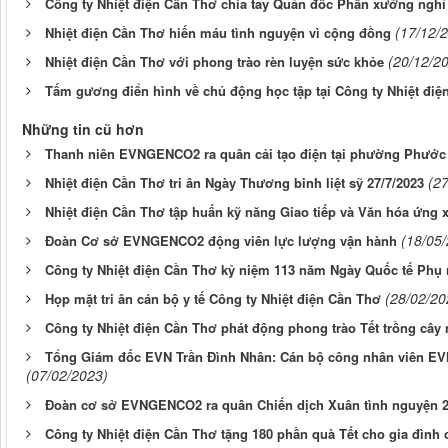
Công ty Nhiệt điện Cần Thơ chia tay Quản đốc Phân xưởng nghỉ
(17/12/
Nhiệt điện Cần Thơ hiến máu tình nguyện vì cộng đồng
(20/12/2
Nhiệt điện Cần Thơ với phong trào rèn luyện sức khỏe
Tấm gương điển hình về chủ động học tập tại Công ty Nhiệt điệ
Những tin cũ hơn
Thanh niên EVNGENCO2 ra quân cải tạo điện tại phường Phước
(2
Nhiệt điện Cần Thơ tri ân Ngày Thương binh liệt sỹ 27/7/2023
Nhiệt điện Cần Thơ tập huấn kỹ năng Giao tiếp và Văn hóa ứng 
(18/05
Đoàn Cơ sở EVNGENCO2 động viên lực lượng vận hành
Công ty Nhiệt điện Cần Thơ kỷ niệm 113 năm Ngày Quốc tế Phụ 
(28/02/20
Họp mặt tri ân cán bộ y tế Công ty Nhiệt điện Cần Thơ
Công ty Nhiệt điện Cần Thơ phát động phong trào Tết trồng cây
Tổng Giám đốc EVN Trần Đình Nhân: Cán bộ công nhân viên EVN
(07/02/2023)
Đoàn cơ sở EVNGENCO2 ra quân Chiến dịch Xuân tình nguyện 
Công ty Nhiệt điện Cần Thơ tặng 180 phần quà Tết cho gia đình 