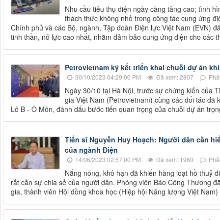
Nhu cầu tiêu thụ điện ngày càng tăng cao; tình hì
thách thức không nhỏ trong công tác cung ứng đi
Chính phủ và các Bộ, ngành, Tập đoàn Điện lực Việt Nam (EVN) đã 
tinh thần, nỗ lực cao nhất, nhằm đảm bảo cung ứng điện cho các 
Petrovietnam ký kết triển khai chuỗi dự án kh
30/10/2023 04:29:00 PM
Đã xem: 2807
Phản
Ngày 30/10 tại Hà Nội, trước sự chứng kiến của
gia Việt Nam (Petrovietnam) cùng các đối tác đã k
Lô B - Ô Môn, đánh dấu bước tiến quan trọng của chuỗi dự án trọn
Tiến sĩ Nguyễn Huy Hoạch: Người dân cần hiể
của ngành Điện
14/06/2023 02:57:00 PM
Đã xem: 1960
Phản
Nắng nóng, khô hạn đã khiến hàng loạt hồ thuỷ đi
rất cần sự chia sẻ của người dân. Phóng viên Báo Công Thương đã
gia, thành viên Hội đồng khoa học (Hiệp hội Năng lượng Việt Nam)