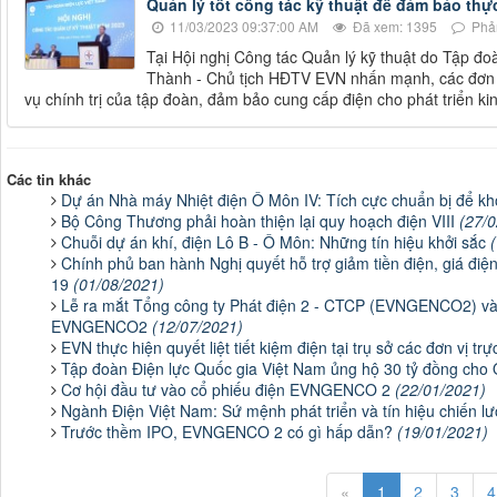
Quản lý tốt công tác kỹ thuật để đảm bảo thự
11/03/2023 09:37:00 AM
Đã xem: 1395
Phản
Tại Hội nghị Công tác Quản lý kỹ thuật do Tập đ
Thành - Chủ tịch HĐTV EVN nhấn mạnh, các đơn vị
vụ chính trị của tập đoàn, đảm bảo cung cấp điện cho phát triển kin
Các tin khác
Dự án Nhà máy Nhiệt điện Ô Môn IV: Tích cực chuẩn bị để kh
Bộ Công Thương phải hoàn thiện lại quy hoạch điện VIII
(27/
Chuỗi dự án khí, điện Lô B - Ô Môn: Những tín hiệu khởi sắc
Chính phủ ban hành Nghị quyết hỗ trợ giảm tiền điện, giá đi
19
(01/08/2021)
Lễ ra mắt Tổng công ty Phát điện 2 - CTCP (EVNGENCO2) và 
EVNGENCO2
(12/07/2021)
EVN thực hiện quyết liệt tiết kiệm điện tại trụ sở các đơn vị tr
Tập đoàn Điện lực Quốc gia Việt Nam ủng hộ 30 tỷ đồng ch
Cơ hội đầu tư vào cổ phiếu điện EVNGENCO 2
(22/01/2021)
Ngành Điện Việt Nam: Sứ mệnh phát triển và tín hiệu chiến
Trước thềm IPO, EVNGENCO 2 có gì hấp dẫn?
(19/01/2021)
«
1
2
3
4