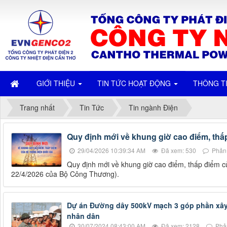
GIỚI THIỆU
TIN TỨC HOẠT ĐỘNG
THÔNG T
Trang nhất
Tin Tức
Tin ngành Điện
Quy định mới về khung giờ cao điểm, thấ
29/04/2026 10:39:34 AM
Đã xem: 530
Phản 
Quy định mới về khung giờ cao điểm, thấp điểm 
22/4/2026 của Bộ Công Thương).
Dự án Đường dây 500kV mạch 3 góp phần xây
nhân dân
30/07/2024 08:43:00 AM
Đã xem: 2128
Phản