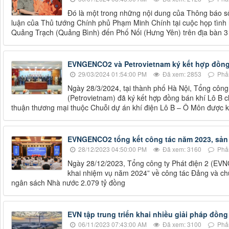
Đó là một trong những nội dung của Thông báo 
luận của Thủ tướng Chính phủ Phạm Minh Chính tại cuộc họp tình h
Quảng Trạch (Quảng Bình) đến Phố Nối (Hưng Yên) trên địa bàn 3
EVNGENCO2 và Petrovietnam ký kết hợp đồng 
29/03/2024 01:54:00 PM
Đã xem: 2853
Phản
Ngày 28/3/2024, tại thành phố Hà Nội, Tổng côn
(Petrovietnam) đã ký kết hợp đồng bán khí Lô B 
thuận thương mại thuộc Chuỗi dự án khí điện Lô B – Ô Môn được ký
EVNGENCO2 tổng kết công tác năm 2023, sản 
28/12/2023 04:50:00 PM
Đã xem: 3160
Phản
Ngày 28/12/2023, Tổng công ty Phát điện 2 (EVN
khai nhiệm vụ năm 2024” về công tác Đảng và c
ngân sách Nhà nước 2.079 tỷ đồng
EVN tập trung triển khai nhiều giải pháp đồn
06/11/2023 07:43:00 AM
Đã xem: 3100
Phản