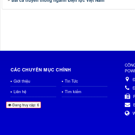
Bài ca truyền thống ngành Điện lực Việt Nam
CÔNG
CÁC CHUYÊN MỤC CHÍNH
POWE
Đ
Giới thiệu
Tin Tức
Đ
Liên hệ
Tìm kiếm
Đang truy cập: 6
W