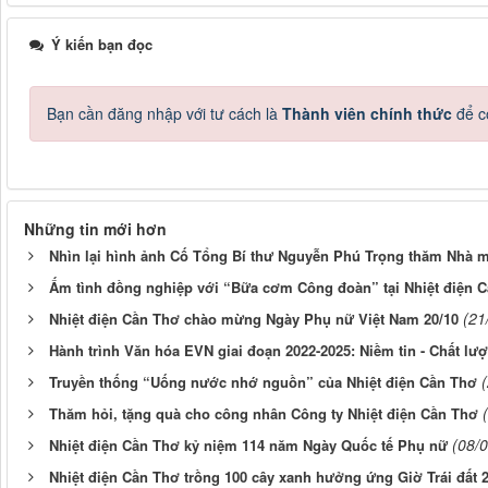
Ý kiến bạn đọc
Bạn cần đăng nhập với tư cách là
Thành viên chính thức
để c
Những tin mới hơn
Nhìn lại hình ảnh Cố Tổng Bí thư Nguyễn Phú Trọng thăm Nhà m
Ấm tình đồng nghiệp với “Bữa cơm Công đoàn” tại Nhiệt điện 
(21
Nhiệt điện Cần Thơ chào mừng Ngày Phụ nữ Việt Nam 20/10
Hành trình Văn hóa EVN giai đoạn 2022-2025: Niềm tin - Chất lư
Truyền thống “Uống nước nhớ nguồn” của Nhiệt điện Cần Thơ
Thăm hỏi, tặng quà cho công nhân Công ty Nhiệt điện Cần Thơ
(08/
Nhiệt điện Cần Thơ kỷ niệm 114 năm Ngày Quốc tế Phụ nữ
Nhiệt điện Cần Thơ trồng 100 cây xanh hưởng ứng Giờ Trái đất 