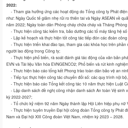
2022:
- Tham gia hưởng ứng các hoạt động do Tổng công ty Phát điện 2
như: Ngày Quốc tế giảm nhẹ rủi ro thiên tai và Ngày ASEAN về quản
năm 2022; Ngày toàn dân Phòng cháy chữa cháy và Tháng Phòng ch
- Thực hiện công tác kiểm tra, bảo dưỡng các tổ máy tăng hệ số
- Lập kế hoạch và thực hiện tốt công tác tiếp đón các đoàn công 
- Thực hiện triển khai đào tạo, tham gia các khóa học trên phần
người lao động trong Công ty;
- Thực hiện phổ biến, rà soát đánh giá tác động của văn bản pháp
EVN và Tài liệu Văn hóa EVNGENCO2; Phổ biến và rút kinh nghiệm c
- Thưc hiện báo cáo tổng kết Phong trào toàn dân bảo vệ an nin
- Tiếp tục thực hiện công tác chuyển đổi số: các quy trình nội 
- Thực hiện báo cáo Tổng kết công tác 10 năm thực hiện Luật C
- Lập danh sách đề nghị công nhận danh sách An toàn Vệ sinh 
kỳ 2022-2027;
- Tổ chức kỷ niệm 92 năm Ngày thành lập Hội Liên hiệp phụ nữ 
- Thực hiện tuyên truyền Đại hội công đoàn Tổng công ty Phát điệ
Nam và Đại hội XIII Công đoàn Việt Nam, nhiệm kỳ 2023 – 2028.