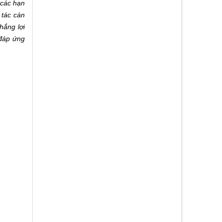
 các hạn
 tác cán
hắng lợi
 đáp ứng