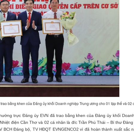
trao bằng khen của Đảng ủy khối Doanh nghiệp Trung ương cho 01 tập thể và 02 
Thường trực Đảng ủy EVN đã trao bằng khen của Đảng ủy khối Doan
hiệt điện Cần Thơ và 02 cá nhân là đ/c Trần Phú Thái – Bí thư Đảng
V BCH Đảng bộ, TV HĐQT EVNGENCO2 vì đã hoàn thành xuất sắc n