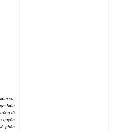
iệm vụ,
hực hiện
hưởng tổ
ao quyền
 và phân