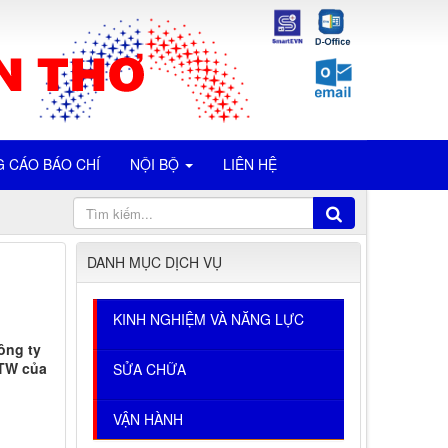
 CÁO BÁO CHÍ
NỘI BỘ
LIÊN HỆ
DANH MỤC DỊCH VỤ
KINH NGHIỆM VÀ NĂNG LỰC
ông ty
/TW của
SỬA CHỮA
VẬN HÀNH