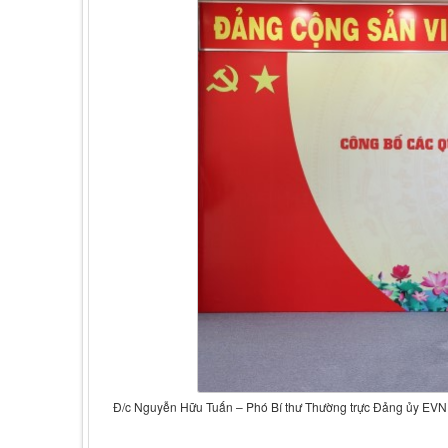
Đ/c Nguyễn Hữu Tuấn – Phó Bí thư Thường trực Đảng ủy EVN tr