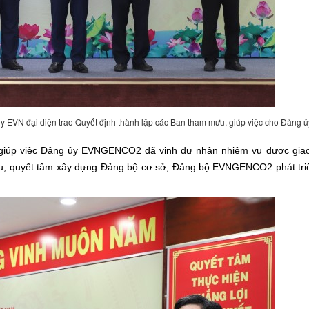
 EVN đại diện trao Quyết định thành lập các Ban tham mưu, giúp việc cho Đảng ủ
 giúp việc Đảng ủy EVNGENCO2 đã vinh dự nhận nhiệm vụ được giao
 đấu, quyết tâm xây dựng Đảng bộ cơ sở, Đảng bộ EVNGENCO2 phát tri