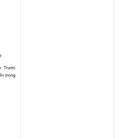
y
. Trước
ển trong