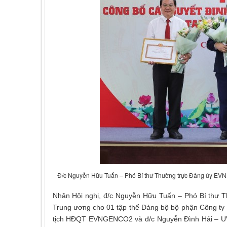
Đ/c Nguyễn Hữu Tuấn – Phó Bí thư Thường trực Đảng ủy EVN 
Nhân Hội nghị, đ/c Nguyễn Hữu Tuấn – Phó Bí thư 
Trung ương cho 01 tập thể Đảng bộ bộ phận Công ty N
tịch HĐQT EVNGENCO2 và đ/c Nguyễn Đình Hải – U