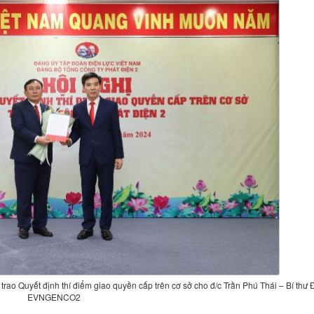
ao Quyết định thí điểm giao quyền cấp trên cơ sở cho đ/c Trần Phú Thái – Bí thư
EVNGENCO2