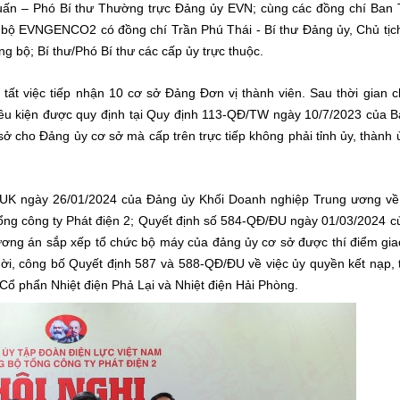
ấn – Phó Bí thư T
hường trực
Đảng ủy EVN; cùng các đồng chí
Ban 
 bộ EVNGENCO2 có đồng chí
Trần Phú Thái
-
Bí thư Đảng ủy, Chủ tị
ng bộ;
Bí thư/Phó Bí thư các cấp ủy trực thuộc
.
 việc tiếp nhận 10 cơ sở Đảng Đơn vị thành viên. Sau thời gian c
iều kiện được quy định tại Quy định 113-QĐ/TW ngày 10/7/2023 của 
ở cho Đảng ủy cơ sở mà cấp trên trực tiếp không phải tỉnh ủy, thành 
K ngày 26/01/2024 của Đảng ủy Khối Doanh nghiệp Trung ương về v
ng công ty Phát điện 2;
Quyết định số 584-QĐ/ĐU ngày 01/03/2024 c
ương án sắp xếp tổ chức bộ máy của đảng ủy cơ sở được thí điểm gi
ời, công bố Quyết định 587 và 588-QĐ/ĐU về việc ủy quyền kết nạp, 
 Cổ phẩn Nhiệt điện Phả Lại và Nhiệt điện Hải Phòng.