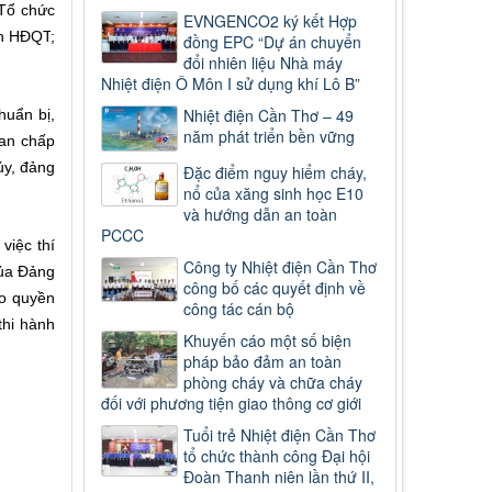
Tổ chức
EVNGENCO2 ký kết Hợp
ch HĐQT
;
đồng EPC “Dự án chuyển
đổi nhiên liệu Nhà máy
Nhiệt điện Ô Môn I sử dụng khí Lô B”
Nhiệt điện Cần Thơ – 49
huẩn bị,
năm phát triển bền vững
Ban chấp
ủy, đảng
Đặc điểm nguy hiểm cháy,
nổ của xăng sinh học E10
và hướng dẫn an toàn
PCCC
iệc thí
Công ty Nhiệt điện Cần Thơ
ủa Đảng
công bố các quyết định về
ao quyền
công tác cán bộ
thi hành
Khuyến cáo một số biện
pháp bảo đảm an toàn
phòng cháy và chữa cháy
đối với phương tiện giao thông cơ giới
Tuổi trẻ Nhiệt điện Cần Thơ
tổ chức thành công Đại hội
Đoàn Thanh niên lần thứ II,