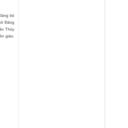
 Đảng bộ
 sở Đảng
hần Thủy
ên giáo,