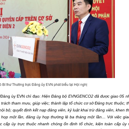
Bí thư Thường trực Đảng ủy EVN phát biểu tại Hội nghị
 Đảng ủy EVN chỉ đạo:
Hiện Đảng bộ EVNGENCO2 đã được giao 05 nh
trách tham mưu, giúp việc; thành lập tổ chức cơ sở Đảng trực thuộc; t
ội bộ; quyết định kết nạp đảng viên, kỷ luật khai trừ đảng viên, khen t
họp một lần, đảng ủy họp thường lệ ba tháng một lần… Với việc gi
cấp ủy trực thuộc nhanh chóng ổn định tổ chức, kiện toàn cấp ủy