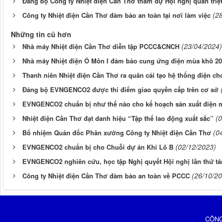
Đảng bộ Công ty Nhiệt điện Cần Thơ tham dự Hội nghị quán triệt
(2
Công ty Nhiệt điện Cần Thơ đảm bảo an toàn tại nơi làm việc
Những tin cũ hơn
(23/04/2024)
Nhà máy Nhiệt điện Cần Thơ diễn tập PCCC&CNCH
Nhà máy Nhiệt điện Ô Môn I đảm bảo cung ứng điện mùa khô 2
Thanh niên Nhiệt điện Cần Thơ ra quân cải tạo hệ thống điện ch
Đảng bộ EVNGENCO2 được thí điểm giao quyền cấp trên cơ sở
EVNGENCO2 chuẩn bị như thế nào cho kế hoạch sản xuất điện 
(
Nhiệt điện Cần Thơ đạt danh hiệu “Tập thể lao động xuất sắc”
(0
Bổ nhiệm Quản đốc Phân xưởng Công ty Nhiệt điện Cần Thơ
(02/12/2023)
EVNGENCO2 chuẩn bị cho Chuỗi dự án Khí Lô B
EVNGENCO2 nghiên cứu, học tập Nghị quyết Hội nghị lần thứ t
(26/10/2
Công ty Nhiệt điện Cần Thơ đảm bảo an toàn về PCCC
CÔNG