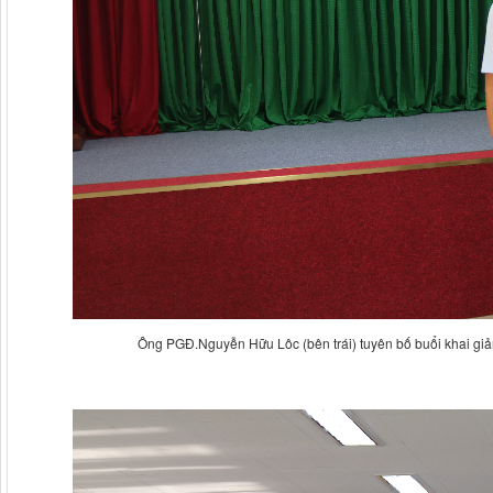
Ông PGĐ.Nguyễn Hữu Lôc (bên trái) tuyên bố buổi khai g