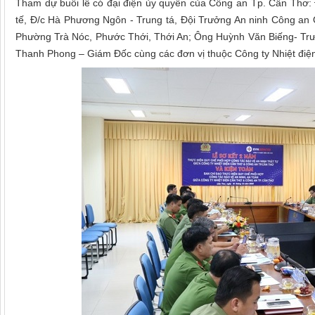
Tham dự buổi lễ có đại điện ủy quyền của Công an Tp. Cần Thơ:
tế, Đ/c Hà Phương Ngôn - Trung tá, Đội Trưởng An ninh Công a
Phường Trà Nóc, Phước Thới, Thới An; Ông Huỳnh Văn Biếng- Trư
Thanh Phong – Giám Đốc cùng các đơn vị thuộc Công ty Nhiệt điệ