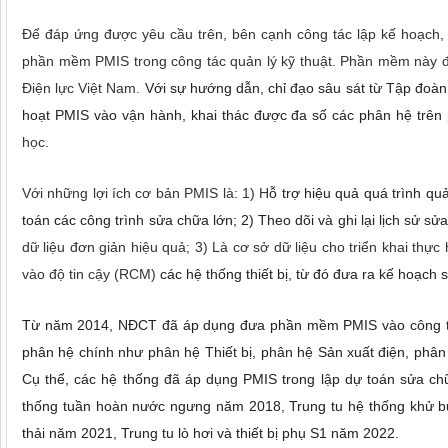
Để đáp ứng được yêu cầu trên, bên cạnh công tác lập kế hoạch
phần mềm PMIS trong công tác quản lý kỹ thuật. Phần mềm này đa
Điện lực Việt Nam.
Với sự hướng dẫn, chỉ đạo sâu sát từ Tập đoàn
hoạt PMIS vào vận hành, khai thác được đa số các phân hệ trê
học.
Với những lợi ích cơ bản PMIS là: 1) H
ỗ trợ hiệu quả quá trình quả
toán các công trình sửa chữa lớn; 2) Theo dõi và ghi lại lịch sử 
dữ liệu đơn giản hiệu quả; 3) Là cơ sở dữ liệu cho triển khai t
hực 
vào độ tin cậy (RCM)
các hệ thống thiết bị, từ đó đưa ra kế hoạc
Từ năm 2014, NĐCT đã áp dụng đưa phần mềm PMIS vào công tác 
phân hệ chính như phân hệ Thiết bị, phân hệ Sản xuất điện, phân
Cụ thể, các hệ thống đã áp dụng PMIS trong lập dự toán sửa c
thống tuần hoàn nước ngưng năm 2018, Trung tu hệ thống khử bụ
thải năm 2021, Trung tu lò hơi và thiết bị phụ S1 năm 2022.