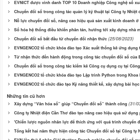
EVNICT được vinh danh TOP 10 Doanh nghiệp Công nghệ số xuấ
Chuyển đổi số trong công tác quản lý kỹ thuật tại Công ty Nhiệt
Nỗ lực chuyển đổi số, nâng cao hiệu quả sản xuất kinh doanh 
Số hóa hệ thống điều khiển phân tán, hướng tới xây dựng nhà 
(25/08/2023)
Chuyển đổi số bắt đầu từ chuyển đổi nhận thức
EVNGENCO2 tổ chức khóa đào tạo Xác suất thống kê ứng dụng t
Từ nhận thức đến hành động trong công tác chuyển đổi số củ
Chuyển đổi số trong công tác kiểm kê Công cụ dụng cụ tại Công
EVNGENCO2 tổ chức khóa đào tạo Lập trình Python trong Khoa 
EVNGENCO2 tổ chức đào tạo Kỹ năng thiết kế, xây dựng bài học
Những tin cũ hơn
(31/0
Xây dựng “Văn hóa số” giúp “Chuyển đổi số” thành công
Công ty Nhiệt điện Cần Thơ đào tạo nâng cao hiệu quả sử dụng
'Chiến lược nguồn nhân lực để thích ứng với quá trình chuyển 
Tổng kết hai năm thực hiện công tác Chuyển đổi số tại Công ty 
EVN lần thứ 4 nhận Giải thưởng Doanh nghiệp chuyển đổi số xu