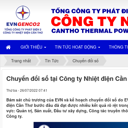
GIỚI THIỆU
TIN TỨC HOẠT ĐỘNG
THÔNG T
Trang nhất
Tin Tức
Chuyển đổi số
Chuyển đổi số tại Công ty Nhiệt điện Cần 
Thứ ba - 26/07/2022 07:41
Bám sát chủ trương của EVN và kế hoạch chuyển đổi số do E
điện Cần Thơ bước đầu đã đạt được nhiều kết quả rõ rệt trong
vực: Quản trị, Sản xuất, Đầu tư xây dựng, Công tác truyền th
Công ty.