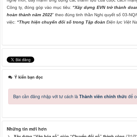
nghệ mới, đẩy mạnh ứng dụng các thành tựu của cuộc cách mạng 
Công ty, đóng góp vào mục tiêu:
“Xây dựng EVN trở thành doa
hoàn thành năm 2022
” theo đúng tinh thần Nghị quyết số 03-N
việc:
“Thực hiện chuyển đổi số trong Tập đoàn
Điện lực Việt Na
Ý kiến bạn đọc
Bạn cần đăng nhập với tư cách là
Thành viên chính thức
để c
Những tin mới hơn
(31/0
Xây dựng “Văn hóa số” giúp “Chuyển đổi số” thành công