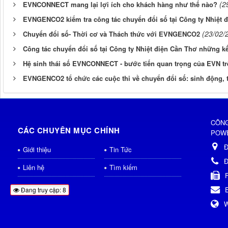
(2
EVNCONNECT mang lại lợi ích cho khách hàng như thế nào?
EVNGENCO2 kiểm tra công tác chuyển đổi số tại Công ty Nhiệt 
(23/02/
Chuyển đổi số- Thời cơ và Thách thức với EVNGENCO2
Công tác chuyển đổi số tại Công ty Nhiệt điện Cần Thơ những k
Hệ sinh thái số EVNCONNECT - bước tiến quan trọng của EVN trê
EVNGENCO2 tổ chức các cuộc thi về chuyển đổi số: sinh động, t
CÔNG
CÁC CHUYÊN MỤC CHÍNH
POWE
Đ
Giới thiệu
Tin Tức
Đ
Liên hệ
Tìm kiếm
Đang truy cập: 8
W