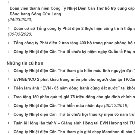
Đoàn viên thanh niên Công Ty Nhiệt Điện Cần Thơ hỗ trợ cung cấp 
Đồng bằng Sông Cửu Long
(24/03/2020)
Đoàn cơ sở Tổng công ty Phát điện 2 thực hiện công trình thắ
(30/03/2020)
Tổng công ty Phát điện 2 trao tặng 400 bộ trang phục phòng hộ
Công ty Nhiệt điện Cần Thơ tổ chức kỷ niệm ngày Quốc tế Phụ nữ
Những tin cũ hơn
Công ty Nhiệt điện Cần Thơ tham gia hiến máu tình nguyện đợt 
EVNGENCO 2 phát khẩu trang miễn phí cho người dân tại TP.Cầ
Triển lãm ảnh “EVN - 65 năm đồng hành cùng đất nước” tại khô
Trao tặng 150 phần quà trị giá 75 triệu đồng cho gia đình chính
(30/12/2019)
Công ty Nhiệt điện Cần Thơ hiến máu nhân đạo
Công ty Nhiệt điện Cần Thơ tổ chức hội thao kỷ niệm 65 năm tr
Tuần lễ Hồng lần thứ V – Giáng sinh Hồng tại EVN Hướng tới
Công ty Nhiệt điện Cần Thơ tham gia giải chạy Marathon di sản