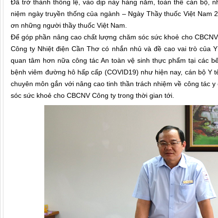
Đã trở thành thông lệ, vào dịp này hàng năm, toàn thể cán bộ, n
niệm ngày truyền thống của ngành – Ngày Thầy thuốc Việt Nam 27/
ơn những người thầy thuốc Việt Nam.
Để góp phần nâng cao chất lượng chăm sóc sức khoẻ cho CBCNV C
Công ty Nhiệt điện Cần Thơ có nhắn nhủ và đề cao vai trò của 
quan tâm hơn nữa công tác An toàn vệ sinh thực phẩm tại các b
bệnh viêm đường hô hấp cấp (COVID19) như hiện nay, cán bộ Y tế
chuyên môn gắn với nâng cao tinh thần trách nhiệm về công tác y
sóc sức khoẻ cho CBCNV Công ty trong thời gian tới.