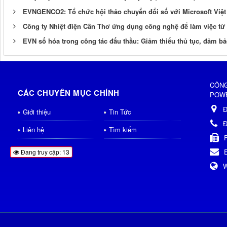
EVNGENCO2: Tổ chức hội thảo chuyển đổi số với Microsoft Việt
Công ty Nhiệt điện Cần Thơ ứng dụng công nghệ để làm việc từ 
EVN số hóa trong công tác đấu thầu: Giảm thiểu thủ tục, đảm b
CÔNG
CÁC CHUYÊN MỤC CHÍNH
POWE
Đ
Giới thiệu
Tin Tức
Đ
Liên hệ
Tìm kiếm
Đang truy cập: 13
W