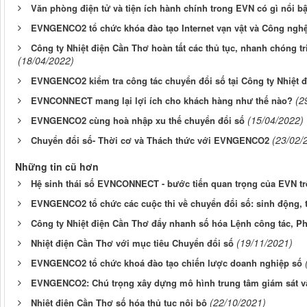
Văn phòng điện tử và tiện ích hành chính trong EVN có gì nổi b
EVNGENCO2 tổ chức khóa đào tạo Internet vạn vật và Công ngh
Công ty Nhiệt điện Cần Thơ hoàn tất các thủ tục, nhanh chóng t
(18/04/2022)
EVNGENCO2 kiểm tra công tác chuyển đổi số tại Công ty Nhiệt 
(2
EVNCONNECT mang lại lợi ích cho khách hàng như thế nào?
(15/04/2022)
EVNGENCO2 cùng hoà nhập xu thế chuyển đổi số
(23/02/
Chuyển đổi số- Thời cơ và Thách thức với EVNGENCO2
Những tin cũ hơn
Hệ sinh thái số EVNCONNECT - bước tiến quan trọng của EVN trê
EVNGENCO2 tổ chức các cuộc thi về chuyển đổi số: sinh động, t
Công ty Nhiệt điện Cần Thơ đẩy nhanh số hóa Lệnh công tác, Ph
(19/11/2021)
Nhiệt điện Cần Thơ với mục tiêu Chuyển đổi số
EVNGENCO2 tổ chức khoá đào tạo chiến lược doanh nghiệp số
EVNGENCO2: Chú trọng xây dựng mô hình trung tâm giám sát v
(22/10/2021)
Nhiệt điện Cần Thơ số hóa thủ tục nội bộ