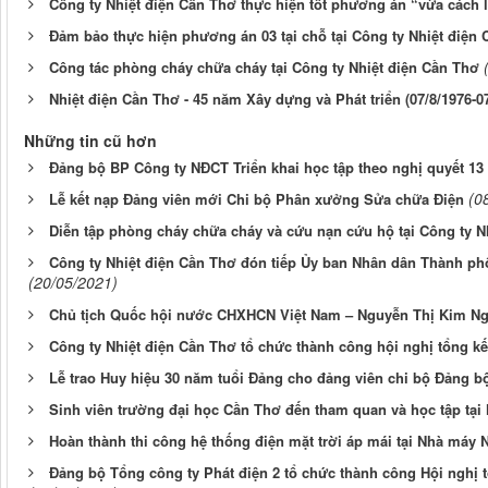
Công ty Nhiệt điện Cần Thơ thực hiện tốt phương án “vừa cách l
Đảm bảo thực hiện phương án 03 tại chỗ tại Công ty Nhiệt điện
Công tác phòng cháy chữa cháy tại Công ty Nhiệt điện Cần Thơ
Nhiệt điện Cần Thơ - 45 năm Xây dựng và Phát triển (07/8/1976-07
Những tin cũ hơn
Đảng bộ BP Công ty NĐCT Triển khai học tập theo nghị quyết 13
(0
Lễ kết nạp Đảng viên mới Chi bộ Phân xưởng Sửa chữa Điện
Diễn tập phòng cháy chữa cháy và cứu nạn cứu hộ tại Công ty 
Công ty Nhiệt điện Cần Thơ đón tiếp Ủy ban Nhân dân Thành ph
(20/05/2021)
Chủ tịch Quốc hội nước CHXHCN Việt Nam – Nguyễn Thị Kim Ngâ
Công ty Nhiệt điện Cần Thơ tổ chức thành công hội nghị tổng kế
Lễ trao Huy hiệu 30 năm tuổi Đảng cho đảng viên chi bộ Đảng b
Sinh viên trường đại học Cần Thơ đến tham quan và học tập tại
Hoàn thành thi công hệ thống điện mặt trời áp mái tại Nhà máy 
Đảng bộ Tổng công ty Phát điện 2 tổ chức thành công Hội nghị tổ