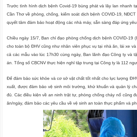
Trước tình hình dịch bệnh Covid-19 bùng phát và lây lan nhanh t
Cần Thơ về phòng, chống, kiểm soát dịch bệnh COVID-19, NĐCT đ
quyết tâm đảm bảo hoạt động các nhà máy, sẵn sàng đáp ứng yêu 
Chiều ngày 15/7, Ban chỉ đạo phòng chống dịch bệnh COVID-19 (B
cho toàn bộ ĐHV cũng như nhân viên phục vụ tại nhà ăn, lái xe và
cả các mẫu vào lúc 17h30 cùng ngày, Ban lãnh đạo Công ty và t
án. Tổng số CBCNV thực hiện nghỉ tập trung tại Công ty là 112 ngư
Để đảm bảo sức khỏe và cơ sở vật chất tốt nhất cho lực lượng ĐHV,
xuất, được đảm bảo vệ sinh môi trường, khử khuẩn và quản lý chấ
đủ. Các điều kiện về an ninh trật tự, phòng chống cháy nổ cũng 
ăn/ngày, đảm bảo các yêu cầu về vệ sinh an toàn thực phẩm và p