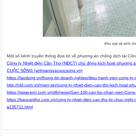
Khu vực vệ sinh chu
Một số kênh truyền thông đưa tin về phương án chống dịch tại Công
Công ty Nhiệt điện Cần Thơ (NĐCT) chủ động kích hoạt phương 
CUỘC SỐNG (anhsangvacuocsong.vn)
https://laodong.vn/thong-tin-doanh-nghiep/dieu-hanh-vien-cong-ty
http://nld.com.vn/mien-tay/cong-ty-nhiet-dien-can-tho-kich-hoa
https://www.evn.com.vn/d6/news/Gan-100-can-bo-nhan-vien-Cong-t
https://baocantho.com.vn/cong-ty-nhiet-dien-can-tho-to-chuc-nghi
a135711.html