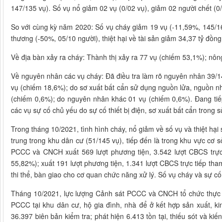
147/135 vụ). Số vụ nổ giảm 02 vụ (0/02 vụ), giảm 02 người chết (0
So với cùng kỳ năm 2020: Số vụ cháy giảm 19 vụ (-11,59%, 145/16
thương (-50%, 05/10 người), thiệt hại về tài sản giảm 34,37 tỷ đồng
Về địa bàn xảy ra cháy: Thành thị xảy ra 77 vụ (chiếm 53,1%); nôn
Về nguyên nhân các vụ cháy: Đã điều tra làm rõ nguyên nhân 39/145
vụ (chiếm 18,6%); do sơ xuất bất cẩn sử dụng nguồn lửa, nguồn n
(chiếm 0,6%); do nguyên nhân khác 01 vụ (chiếm 0,6%). Đang tiế
các vụ sự cố chủ yếu do sự cố thiết bị điện, sơ xuất bất cẩn trong 
Trong tháng 10/2021, tình hình cháy, nổ giảm về số vụ và thiệt hạ
trung trong khu dân cư (51/145 vụ), tiếp đến là trong khu vực cơ 
PCCC và CNCH xuất 569 lượt phương tiện, 3.542 lượt CBCS trực
55,82%); xuất 191 lượt phương tiện, 1.341 lượt CBCS trực tiếp th
thi thể, bàn giao cho cơ quan chức năng xử lý. Số vụ cháy và sự cố
Tháng 10/2021, lực lượng Cảnh sát PCCC và CNCH tổ chức thực hi
PCCC tại khu dân cư, hộ gia đình, nhà để ở kết hợp sản xuất, ki
36.397 biên bản kiểm tra; phát hiện 6.413 tồn tại, thiếu sót và k