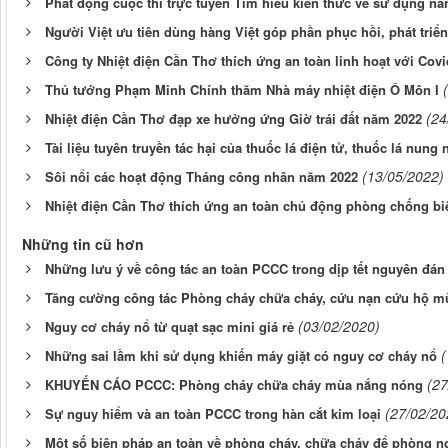
Phát động cuộc thi trực tuyến Tìm hiểu kiến thức về sử dụng nă
Người Việt ưu tiên dùng hàng Việt góp phần phục hồi, phát triể
Công ty Nhiệt điện Cần Thơ thích ứng an toàn linh hoạt với Covi
Thủ tướng Phạm Minh Chính thăm Nhà máy nhiệt điện Ô Môn I
(24
Nhiệt điện Cần Thơ đạp xe hưởng ứng Giờ trái đất năm 2022
Tài liệu tuyên truyền tác hại của thuốc lá điện tử, thuốc lá nung
(13/05/2022)
Sôi nổi các hoạt động Tháng công nhân năm 2022
Nhiệt điện Cần Thơ thích ứng an toàn chủ động phòng chống bi
Những tin cũ hơn
Những lưu ý về công tác an toàn PCCC trong dịp tết nguyên đán 
Tăng cường công tác Phòng cháy chữa cháy, cứu nạn cứu hộ mù
(03/02/2020)
Nguy cơ cháy nổ từ quạt sạc mini giá rẻ
(
Những sai lầm khi sử dụng khiến máy giặt có nguy cơ cháy nổ
(27
KHUYẾN CÁO PCCC: Phòng cháy chữa cháy mùa nắng nóng
(27/02/20
Sự nguy hiểm và an toàn PCCC trong hàn cắt kim loại
Một số biện pháp an toàn về phòng cháy, chữa cháy để phòng ng