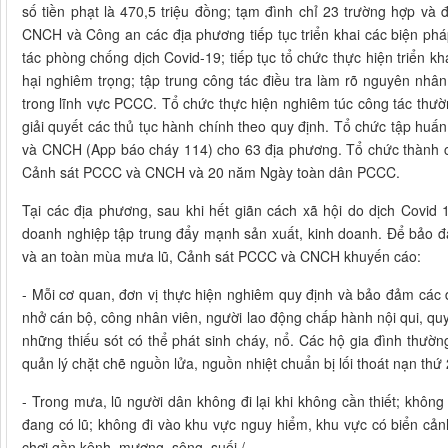
số tiền phạt là 470,5 triệu đồng; tạm đình chỉ 23 trường hợp v
CNCH và Công an các địa phương tiếp tục triển khai các biện 
tác phòng chống dịch Covid-19; tiếp tục tổ chức thực hiện triển k
hại nghiêm trọng; tập trung công tác điều tra làm rõ nguyên nhâ
trong lĩnh vực PCCC. Tổ chức thực hiện nghiêm túc công tác thườ
giải quyết các thủ tục hành chính theo quy định. Tổ chức tập huấ
và CNCH (App báo cháy 114) cho 63 địa phương. Tổ chức thành c
Cảnh sát PCCC và CNCH và 20 năm Ngày toàn dân PCCC.
Tại các địa phương, sau khi hết giãn cách xã hội do dịch Covid 1
doanh nghiệp tập trung đẩy mạnh sản xuất, kinh doanh. Để bảo đ
và an toàn mùa mưa lũ, Cảnh sát PCCC và CNCH khuyến cáo:
- Mỗi cơ quan, đơn vị thực hiện nghiêm quy định và bảo đảm các 
nhở cán bộ, công nhân viên, người lao động chấp hành nội qui, quy
những thiếu sót có thể phát sinh cháy, nổ. Các hộ gia đình thường
quản lý chặt chẽ nguồn lửa, nguồn nhiệt chuẩn bị lối thoát nạn thứ
- Trong mưa, lũ người dân không đi lại khi không cần thiết; không 
đang có lũ; không đi vào khu vực nguy hiểm, khu vực có biển cảnh
chơi gần kênh, mương, sông, suối./.