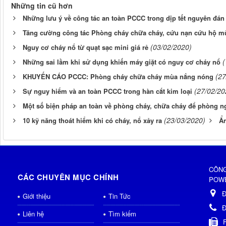
Những tin cũ hơn
Những lưu ý về công tác an toàn PCCC trong dịp tết nguyên đán 
Tăng cường công tác Phòng cháy chữa cháy, cứu nạn cứu hộ mù
(03/02/2020)
Nguy cơ cháy nổ từ quạt sạc mini giá rẻ
(
Những sai lầm khi sử dụng khiến máy giặt có nguy cơ cháy nổ
(27
KHUYẾN CÁO PCCC: Phòng cháy chữa cháy mùa nắng nóng
(27/02/20
Sự nguy hiểm và an toàn PCCC trong hàn cắt kim loại
Một số biện pháp an toàn về phòng cháy, chữa cháy để phòng ng
(23/03/2020)
10 kỹ năng thoát hiểm khi có cháy, nổ xảy ra
Ẩn
CÔNG
CÁC CHUYÊN MỤC CHÍNH
POWE
Đ
Giới thiệu
Tin Tức
Đ
Liên hệ
Tìm kiếm