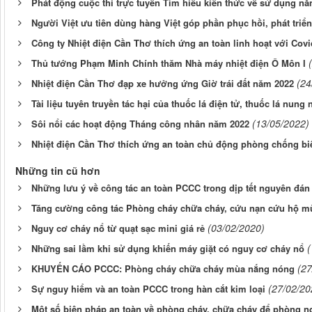
Phát động cuộc thi trực tuyến Tìm hiểu kiến thức về sử dụng nă
Người Việt ưu tiên dùng hàng Việt góp phần phục hồi, phát triể
Công ty Nhiệt điện Cần Thơ thích ứng an toàn linh hoạt với Covi
Thủ tướng Phạm Minh Chính thăm Nhà máy nhiệt điện Ô Môn I
(24
Nhiệt điện Cần Thơ đạp xe hưởng ứng Giờ trái đất năm 2022
Tài liệu tuyên truyền tác hại của thuốc lá điện tử, thuốc lá nung
(13/05/2022)
Sôi nổi các hoạt động Tháng công nhân năm 2022
Nhiệt điện Cần Thơ thích ứng an toàn chủ động phòng chống bi
Những tin cũ hơn
Những lưu ý về công tác an toàn PCCC trong dịp tết nguyên đán 
Tăng cường công tác Phòng cháy chữa cháy, cứu nạn cứu hộ mù
(03/02/2020)
Nguy cơ cháy nổ từ quạt sạc mini giá rẻ
(
Những sai lầm khi sử dụng khiến máy giặt có nguy cơ cháy nổ
(27
KHUYẾN CÁO PCCC: Phòng cháy chữa cháy mùa nắng nóng
(27/02/20
Sự nguy hiểm và an toàn PCCC trong hàn cắt kim loại
Một số biện pháp an toàn về phòng cháy, chữa cháy để phòng ng