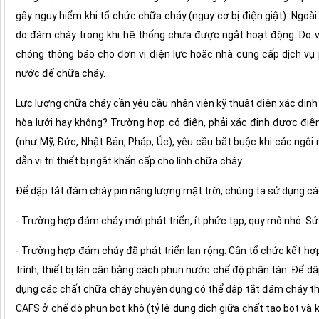
gây nguy hiểm khi tổ chức chữa cháy (nguy cơ bị điện giật). Ngoài 
do đám cháy trong khi hệ thống chưa được ngắt hoạt động. Do v
chóng thông báo cho đơn vị điện lực hoặc nhà cung cấp dịch vụ 
nước để chữa cháy.
Lực lượng chữa cháy cần yêu cầu nhân viên kỹ thuật điện xác định 
hòa lưới hay không? Trường hợp có điện, phải xác định được điệ
(như Mỹ, Đức, Nhật Bản, Pháp, Úc), yêu cầu bắt buộc khi các ngôi 
dẫn vị trí thiết bị ngắt khẩn cấp cho lính chữa cháy.
Để dập tắt đám cháy pin năng lượng mặt trời, chúng ta sử dụng c
- Trường hợp đám cháy mới phát triển, ít phức tạp, quy mô nhỏ: S
- Trường hợp đám cháy đã phát triển lan rộng: Cần tổ chức kết h
trình, thiết bị lân cận bằng cách phun nước chế độ phân tán. Để d
dụng các chất chữa cháy chuyên dụng có thể dập tắt đám cháy thi
CAFS ở chế độ phun bọt khô (tỷ lệ dung dịch giữa chất tạo bọt và k