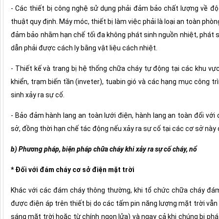
- Các thiết bị công nghệ sử dụng phải đảm bảo chất lượng về độ b
thuật quy định. Máy móc, thiết bị làm việc phải là loại an toàn phò
đảm bảo nhằm hạn chế tối đa không phát sinh nguồn nhiệt, phát si
dẫn phải được cách ly bằng vật liệu cách nhiệt.
- Thiết kế và trang bị hệ thống chữa cháy tự động tại các khu vự
khiển, trạm biến tần (inveter), tuabin gió và các hạng mục công t
sinh xảy ra sự cố.
- Bảo đảm hành lang an toàn lưới điện, hành lang an toàn đối với
sở, đồng thời hạn chế tác động nếu xảy ra sự cố tại các cơ sở này đ
b) Phương pháp, biện pháp chữa cháy khi xảy ra sự cố cháy, nổ
* Đối với đám cháy cơ sở điện mặt trời
Khác với các đám cháy thông thường, khi tổ chức chữa cháy đám
được điện áp trên thiết bị do các tấm pin năng lượng mặt trời vẫn 
sáng mặt trời hoặc từ chính ngọn lửa) và ngay cả khi chúng bị ph