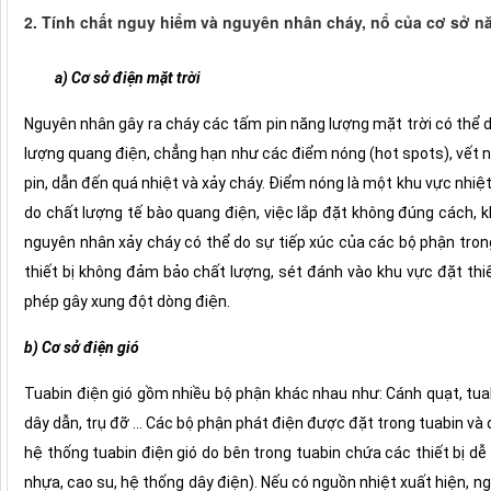
2. Tính chất nguy hiểm và nguyên nhân cháy, nổ của cơ sở nă
a) Cơ sở điện mặt trời
Nguyên nhân gây ra cháy các tấm pin năng lượng mặt trời có thể d
lượng quang điện, chẳng hạn như các điểm nóng (hot spots), vết n
pin, dẫn đến quá nhiệt và xảy cháy. Điểm nóng là một khu vực nhiệ
do chất lượng tế bào quang điện, việc lắp đặt không đúng cách, khô
nguyên nhân xảy cháy có thể do sự tiếp xúc của các bộ phận tro
thiết bị không đảm bảo chất lượng, sét đánh vào khu vực đặt thi
phép gây xung đột dòng điện.
b) Cơ sở điện gió
Tuabin điện gió gồm nhiều bộ phận khác nhau như: Cánh quạt, tuab
dây dẫn, trụ đỡ ... Các bộ phận phát điện được đặt trong tuabin và 
hệ thống tuabin điện gió do bên trong tuabin chứa các thiết bị dễ 
nhựa, cao su, hệ thống dây điện). Nếu có nguồn nhiệt xuất hiện, ng