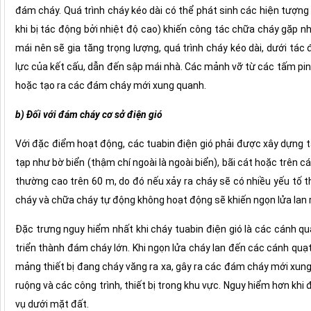
đám cháy. Quá trình cháy kéo dài có thể phát sinh các hiện tượng
khi bị tác động bởi nhiệt độ cao) khiến công tác chữa cháy gặp nh
mái nên sẽ gia tăng trọng lượng, quá trình cháy kéo dài, dưới tá
lực của kết cấu, dẫn đến sập mái nhà. Các mảnh vỡ từ các tấm pin
hoặc tạo ra các đám cháy mới xung quanh.
b) Đối với đám cháy cơ sở điện gió
Với đặc điểm hoạt động, các tuabin điện gió phải được xây dựng tại
tạp như bờ biển (thậm chí ngoài là ngoài biển), bãi cát hoặc trên c
thường cao trên 60 m, do đó nếu xảy ra cháy sẽ có nhiều yếu tố t
cháy và chữa cháy tự động không hoạt động sẽ khiến ngọn lửa lan 
Đặc trưng nguy hiểm nhất khi cháy tuabin điện gió là các cánh q
triển thành đám cháy lớn. Khi ngọn lửa cháy lan đến các cánh quạ
mảng thiết bị đang cháy văng ra xa, gây ra các đám cháy mới xun
ruộng và các công trình, thiết bị trong khu vực. Nguy hiểm hơn kh
vụ dưới mặt đất.