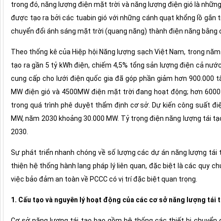
trong đó, năng lượng điện mặt trời và năng lượng điện gió là những
được tạo ra bởi các tuabin gió với những cánh quạt khổng lồ gắn t
chuyển đổi ánh sáng mặt trời (quang năng) thành điện năng bằng c
Theo thống kê của Hiệp hội Năng lượng sạch Việt Nam, trong năm 
tạo ra gần 5 tỷ kWh điện, chiếm 4,5% tổng sản lượng điện cả nước
cung cấp cho lưới điện quốc gia đã góp phần giảm hơn 900.000 t
MW điện gió và 4500MW điện mặt trời đang hoạt động; hơn 6000
trong quá trình phê duyệt thẩm định cơ sở. Dự kiến công suất đ
MW, năm 2030 khoảng 30.000 MW. Tỷ trọng điện năng lượng tái tạ
2030.
Sự phát triển nhanh chóng về số lượng các dự án năng lượng tái
thiện hệ thống hành lang pháp lý liên quan, đặc biệt là các quy ch
việc bảo đảm an toàn về PCCC có vị trí đặc biệt quan trọng.
1. Cấu tạo và nguyên lý hoạt động của các cơ sở năng lượng tái 
Cơ sở năng lượng tái tạo bao gồm hệ thống các thiết bị chuyển đ