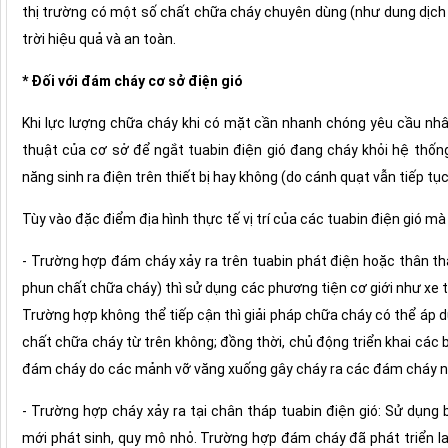
thị trường có một số chất chữa cháy chuyên dùng (như dung dịc
trời hiệu quả và an toàn.
* Đối với đám cháy cơ sở điện gió
Khi lực lượng chữa cháy khi có mặt cần nhanh chóng yêu cầu nhân
thuật của cơ sở để ngắt tuabin điện gió đang cháy khỏi hệ thống
năng sinh ra điện trên thiết bị hay không (do cánh quạt vẫn tiếp tụ
Tùy vào đặc điểm địa hình thực tế vị trí của các tuabin điện gió m
- Trường hợp đám cháy xảy ra trên tuabin phát điện hoặc thân th
phun chất chữa cháy) thì sử dụng các phương tiện cơ giới như xe 
Trường hợp không thể tiếp cận thì giải pháp chữa cháy có thể áp
chất chữa cháy từ trên không; đồng thời, chủ động triển khai các
đám cháy do các mảnh vỡ văng xuống gây cháy ra các đám cháy như 
- Trường hợp cháy xảy ra tại chân tháp tuabin điện gió: Sử dụn
mới phát sinh, quy mô nhỏ. Trường hợp đám cháy đã phát triển la