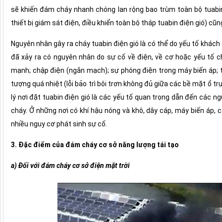
sẽ khiến đám cháy nhanh chóng lan rộng bao trùm toàn bộ tuabin.
thiết bị giám sát điện, điều khiển toàn bộ tháp tuabin điện gió) cũng 
Nguyên nhân gây ra cháy tuabin điện gió là có thể do yếu tố khách 
đã xảy ra có nguyên nhân do sự cố về điện, về cơ hoặc yếu tố c
mạnh; chập điện (ngắn mạch); sự phóng điện trong máy biến áp; thi
tượng quá nhiệt (lỗi bảo trì bôi trơn không đủ giữa các bề mặt ổ trục)
lý nơi đặt tuabin điện gió là các yếu tố quan trọng dẫn đến các 
cháy. Ở những nơi có khí hậu nóng và khô, dây cáp, máy biến áp, 
nhiều nguy cơ phát sinh sự cố.
3. Đặc điểm của đám cháy cơ sở năng lượng tái tạo
a) Đối với đám cháy cơ sở điện mặt trời