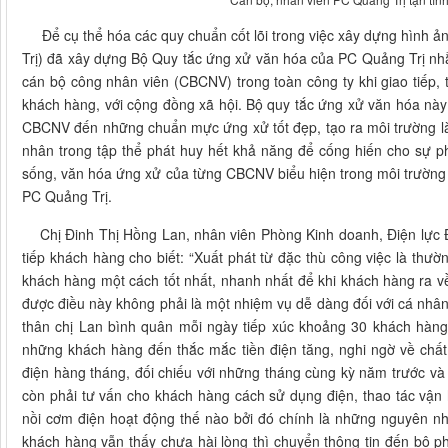
Để cụ thể hóa các quy chuẩn cốt lõi trong việc xây dựng hình 
Trị) đã xây dựng Bộ Quy tắc ứng xử văn hóa của PC Quảng Trị nhằ
cán bộ công nhân viên (CBCNV) trong toàn công ty khi giao tiếp, 
khách hàng, với cộng đồng xã hội. Bộ quy tắc ứng xử văn hóa nà
CBCNV đến những chuẩn mực ứng xử tốt đẹp, tạo ra môi trường làm
nhân trong tập thể phát huy hết khả năng để cống hiến cho sự ph
sống, văn hóa ứng xử của từng CBCNV biểu hiện trong môi trường 
PC Quảng Trị.
Chị Đinh Thị Hồng Lan, nhân viên Phòng Kinh doanh, Điện lực Đ
tiếp khách hàng cho biết: “Xuất phát từ đặc thù công việc là th
khách hàng một cách tốt nhất, nhanh nhất để khi khách hàng ra v
được điều này không phải là một nhiệm vụ dễ dàng đối với cá nhâ
thân chị Lan bình quân mỗi ngày tiếp xúc khoảng 30 khách hàng 
những khách hàng đến thắc mắc tiền điện tăng, nghi ngờ về chất 
điện hàng tháng, đối chiếu với những tháng cùng kỳ năm trước và t
còn phải tư vấn cho khách hàng cách sử dụng điện, thao tác vận hà
nồi cơm điện hoạt động thế nào bởi đó chính là những nguyên nhâ
khách hàng vẫn thấy chưa hài lòng thì chuyển thông tin đến bộ ph