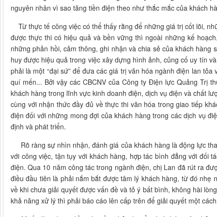
nguyên nhân vì sao tăng tiền điện theo như thắc mắc của khách h
Từ thực tế công việc có thể thấy rằng để những giá trị cốt lõi,
được thực thi có hiệu quả và bền vững thì ngoài những kế hoạch,
những phản hồi, cảm thông, ghi nhận và chia sẻ của khách hàng s
huy được hiệu quả trong việc xây dựng hình ảnh, củng cố uy tín 
phải là một “đại sứ” để đưa các giá trị văn hóa ngành điện lan tỏ
quí mến... Bởi vậy các CBCNV của Công ty Điện lực Quảng Trị th
khách hàng trong lĩnh vực kinh doanh điện, dịch vụ điện và chất lư
cùng với nhận thức đầy đủ về thực thi văn hóa trong giao tiếp kh
điện đối với những mong đợi của khách hàng trong các dịch vụ điệ
định và phát triển.
Rõ ràng sự nhìn nhận, đánh giá của khách hàng là động lực thay đ
với công việc, tận tụy với khách hàng, hợp tác bình đẳng với đối
điện. Qua 10 năm công tác trong ngành điện, chị Lan đã rút ra đư
điều đầu tiên là phải nắm bắt được tâm lý khách hàng, từ đó nhẹ 
về khi chưa giải quyết được vấn đề và tỏ ý bất bình, không hài lòn
khả năng xử lý thì phải báo cáo lên cấp trên để giải quyết một cách