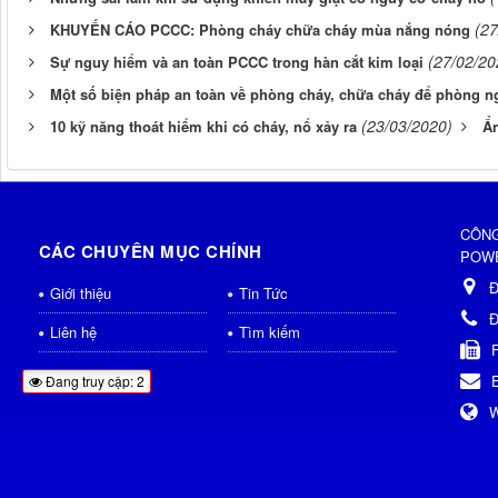
(27
KHUYẾN CÁO PCCC: Phòng cháy chữa cháy mùa nắng nóng
(27/02/20
Sự nguy hiểm và an toàn PCCC trong hàn cắt kim loại
Một số biện pháp an toàn về phòng cháy, chữa cháy để phòng ng
(23/03/2020)
10 kỹ năng thoát hiểm khi có cháy, nổ xảy ra
Ẩn
CÔNG
CÁC CHUYÊN MỤC CHÍNH
POWE
Đ
Giới thiệu
Tin Tức
Đ
Liên hệ
Tìm kiếm
Đang truy cập: 2
W