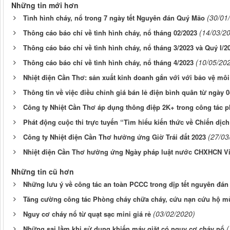
Những tin mới hơn
(30/01
Tình hình cháy, nổ trong 7 ngày tết Nguyên đán Quý Mão
(14/03/2
Thông cáo báo chí về tình hình cháy, nổ tháng 02/2023
Thông cáo báo chí về tình hình cháy, nổ tháng 3/2023 và Quý I/2
(10/05/20
Thông cáo báo chí về tình hình cháy, nổ tháng 4/2023
Nhiệt điện Cần Thơ: sản xuất kinh doanh gắn với với bảo vệ mô
Thông tin về việc điều chỉnh giá bán lẻ điện bình quân từ ngày 0
Công ty Nhiệt Cần Thơ áp dụng thông điệp 2K+ trong công tác 
Phát động cuộc thi trực tuyến “Tìm hiểu kiến thức về Chiến dịch
(27/03
Công ty Nhiệt điện Cần Thơ hưởng ứng Giờ Trái đất 2023
Nhiệt điện Cần Thơ hưởng ứng Ngày pháp luật nước CHXHCN V
Những tin cũ hơn
Những lưu ý về công tác an toàn PCCC trong dịp tết nguyên đán 
Tăng cường công tác Phòng cháy chữa cháy, cứu nạn cứu hộ mù
(03/02/2020)
Nguy cơ cháy nổ từ quạt sạc mini giá rẻ
(
Những sai lầm khi sử dụng khiến máy giặt có nguy cơ cháy nổ