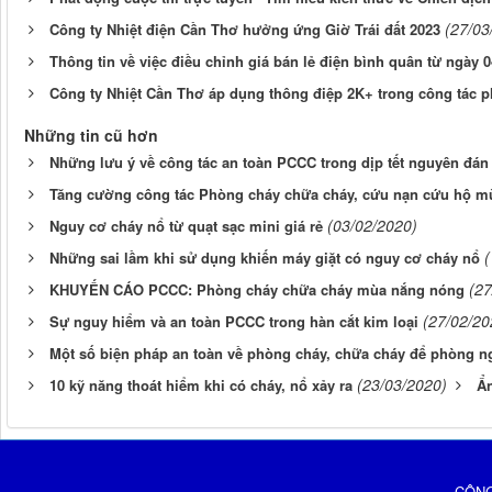
(27/03
Công ty Nhiệt điện Cần Thơ hưởng ứng Giờ Trái đất 2023
Thông tin về việc điều chỉnh giá bán lẻ điện bình quân từ ngày 0
Công ty Nhiệt Cần Thơ áp dụng thông điệp 2K+ trong công tác 
Những tin cũ hơn
Những lưu ý về công tác an toàn PCCC trong dịp tết nguyên đán 
Tăng cường công tác Phòng cháy chữa cháy, cứu nạn cứu hộ mù
(03/02/2020)
Nguy cơ cháy nổ từ quạt sạc mini giá rẻ
(
Những sai lầm khi sử dụng khiến máy giặt có nguy cơ cháy nổ
(27
KHUYẾN CÁO PCCC: Phòng cháy chữa cháy mùa nắng nóng
(27/02/20
Sự nguy hiểm và an toàn PCCC trong hàn cắt kim loại
Một số biện pháp an toàn về phòng cháy, chữa cháy để phòng ng
(23/03/2020)
10 kỹ năng thoát hiểm khi có cháy, nổ xảy ra
Ẩn
CÔNG