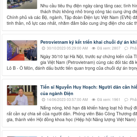
Nhu cầu tiêu thụ điện ngày càng tăng cao; tình hì
thách thức không nhỏ trong công tác cung ứng đi
Chính phủ và các Bộ, ngành, Tập đoàn Điện lực Việt Nam (EVN) đã 
tinh thần, nỗ lực cao nhất, nhằm đảm bảo cung ứng điện cho các 
Petrovietnam ký kết triển khai chuỗi dự án kh
30/10/2023 05:29:00 AM
Đã xem: 2807
Phản
Ngày 30/10 tại Hà Nội, trước sự chứng kiến của
gia Việt Nam (Petrovietnam) cùng các đối tác đã k
Lô B - Ô Môn, đánh dấu bước tiến quan trọng của chuỗi dự án trọn
Tiến sĩ Nguyễn Huy Hoạch: Người dân cần hiể
của ngành Điện
14/06/2023 03:57:00 AM
Đã xem: 1961
Phản
Nắng nóng, khô hạn đã khiến hàng loạt hồ thuỷ đi
rất cần sự chia sẻ của người dân. Phóng viên Báo Công Thương đã
gia, thành viên Hội đồng khoa học (Hiệp hội Năng lượng Việt Nam)