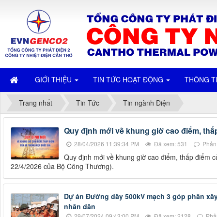
GIỚI THIỆU
TIN TỨC HOẠT ĐỘNG
THÔNG T
Trang nhất
Tin Tức
Tin ngành Điện
Quy định mới về khung giờ cao điểm, thấ
28/04/2026 11:39:34 PM
Đã xem: 531
Phản 
Quy định mới về khung giờ cao điểm, thấp điểm 
22/4/2026 của Bộ Công Thương).
Dự án Đường dây 500kV mạch 3 góp phần xây
nhân dân
29/07/2024 09:43:00 PM
Đã xem: 2128
Phản