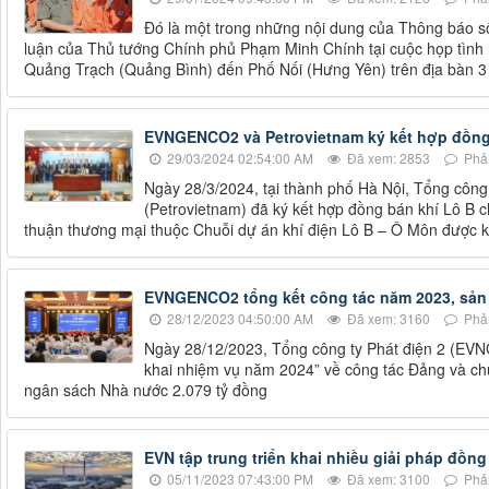
Đó là một trong những nội dung của Thông báo 
luận của Thủ tướng Chính phủ Phạm Minh Chính tại cuộc họp tình h
Quảng Trạch (Quảng Bình) đến Phố Nối (Hưng Yên) trên địa bàn 3
EVNGENCO2 và Petrovietnam ký kết hợp đồng 
29/03/2024 02:54:00 AM
Đã xem: 2853
Phản
Ngày 28/3/2024, tại thành phố Hà Nội, Tổng côn
(Petrovietnam) đã ký kết hợp đồng bán khí Lô B 
thuận thương mại thuộc Chuỗi dự án khí điện Lô B – Ô Môn được ký
EVNGENCO2 tổng kết công tác năm 2023, sản 
28/12/2023 04:50:00 AM
Đã xem: 3160
Phản
Ngày 28/12/2023, Tổng công ty Phát điện 2 (EVN
khai nhiệm vụ năm 2024” về công tác Đảng và c
ngân sách Nhà nước 2.079 tỷ đồng
EVN tập trung triển khai nhiều giải pháp đồn
05/11/2023 07:43:00 PM
Đã xem: 3100
Phản