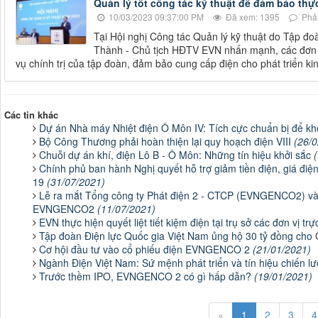
Quản lý tốt công tác kỹ thuật để đảm bảo thự
10/03/2023 09:37:00 PM
Đã xem: 1395
Phản
Tại Hội nghị Công tác Quản lý kỹ thuật do Tập đ
Thành - Chủ tịch HĐTV EVN nhấn mạnh, các đơn vị
vụ chính trị của tập đoàn, đảm bảo cung cấp điện cho phát triển kin
Các tin khác
Dự án Nhà máy Nhiệt điện Ô Môn IV: Tích cực chuẩn bị để kh
Bộ Công Thương phải hoàn thiện lại quy hoạch điện VIII
(26/
Chuỗi dự án khí, điện Lô B - Ô Môn: Những tín hiệu khởi sắc
Chính phủ ban hành Nghị quyết hỗ trợ giảm tiền điện, giá đi
19
(31/07/2021)
Lễ ra mắt Tổng công ty Phát điện 2 - CTCP (EVNGENCO2) và 
EVNGENCO2
(11/07/2021)
EVN thực hiện quyết liệt tiết kiệm điện tại trụ sở các đơn vị tr
Tập đoàn Điện lực Quốc gia Việt Nam ủng hộ 30 tỷ đồng ch
Cơ hội đầu tư vào cổ phiếu điện EVNGENCO 2
(21/01/2021)
Ngành Điện Việt Nam: Sứ mệnh phát triển và tín hiệu chiến
Trước thềm IPO, EVNGENCO 2 có gì hấp dẫn?
(19/01/2021)
«
1
2
3
4