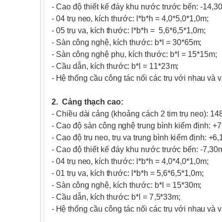
- Cao
đ
ộ
t
h
i
ế
t kế
đ
áy khu
n
ư
ớc
t
r
ư
ớ
c b
ế
n
:
-
14
,
3
-
0
4
t
r
ụ n
e
o
,
k
í
c
h
t
h
ư
ớc:
l
*
b
*
h =
4
,
0
*
5
,
0
*
1
,0
m
;
-
0
5
t
r
ụ va,
kí
c
h
t
h
ư
ớ
c:
l
*
b
*
h =
5
,
6
*
6
,
5
*1
,0
m
;
- Sàn
c
ô
n
g
n
g
h
ệ,
k
í
c
h t
h
ư
ớ
c
:
b
*
l =
30
*
6
5
m
;
- Sàn
c
ô
n
g
n
g
h
ệ
p
h
ụ
,
kí
c
h
th
ư
ớ
c
:
b
*
l =
15*
15
m
;
- Cầu
d
ẫ
n
,
k
í
ch
th
ư
ớc
:
b
*
l =
1
1
*
23
m
;
-
H
ệ thống c
ầ
u
c
ô
n
g
t
ác
n
ố
i c
á
c t
r
ụ
v
ới
n
h
a
u và
v
2
.
C
ả
ng t
h
ạ
ch
c
a
o
:
- C
h
i
ều
d
à
i cả
n
g
(
k
ho
ả
n
g cá
c
h 2
ti
m trụ
n
e
o
):
1
4
- Cao
đ
ộ
s
àn c
ôn
g
n
g
h
ệ t
r
u
n
g
b
ìn
h
k
i
ểm đ
ịn
h
:
+
7
- Cao
đ
ộ
t
rụ
n
e
o
,
t
r
ụ
v
a t
r
u
n
g
b
ìn
h
k
i
ểm đ
ịn
h
:
+
6
,
- Cao
đ
ộ
t
h
i
ế
t kế
đ
áy khu
n
ư
ớc
t
r
ư
ớ
c b
ế
n
:
-
7
,
3
0
-
0
4
t
r
ụ n
e
o
,
k
í
c
h
t
h
ư
ớc:
l
*
b
*
h =
4
,
0
*
4
,
0
*
1
,0
m
;
-
0
1
t
r
ụ va,
kí
c
h
t
h
ư
ớ
c:
l
*
b
*
h =
5
,
6
*6
,
5
*
1
,
0
m
;
- Sàn
c
ô
n
g
n
g
h
ệ,
k
í
c
h t
h
ư
ớ
c
:
b
*
l =
15
*
3
0
m
;
- Cầu
d
ẫ
n
,
k
í
ch
th
ư
ớc
:
b
*
l =
7
,
5
*
33
m
;
-
H
ệ thống c
ầ
u
c
ô
n
g
t
ác
n
ố
i c
á
c t
r
ụ
v
ới
n
h
a
u và
v