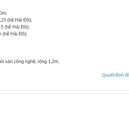
,0
m
;
,
1
5 (
h
ệ
H
ải
Đ
ồ
);
1
5 (
h
ệ
H
ải
Đ
ồ
);
m (hệ
H
ải
Đ
ồ
);
ớ
i s
à
n
c
ô
n
g
n
g
h
ệ, r
ộn
g 1
,
2
m
.
Quyết định đ