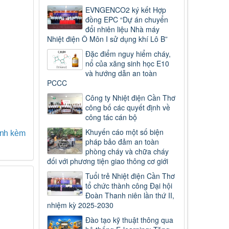
EVNGENCO2 ký kết Hợp
đồng EPC “Dự án chuyển
đổi nhiên liệu Nhà máy
Nhiệt điện Ô Môn I sử dụng khí Lô B”
Đặc điểm nguy hiểm cháy,
nổ của xăng sinh học E10
và hướng dẫn an toàn
PCCC
Công ty Nhiệt điện Cần Thơ
công bố các quyết định về
công tác cán bộ
Khuyến cáo một số biện
ính kèm
pháp bảo đảm an toàn
phòng cháy và chữa cháy
đối với phương tiện giao thông cơ giới
Tuổi trẻ Nhiệt điện Cần Thơ
tổ chức thành công Đại hội
Đoàn Thanh niên lần thứ II,
nhiệm kỳ 2025-2030
Đào tạo kỹ thuật thông qua