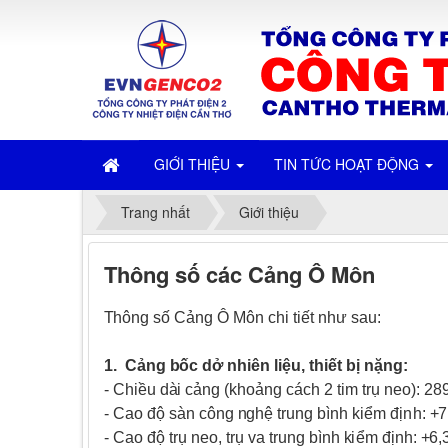
GIỚI THIỆU
TIN TỨC HOẠT ĐỘNG
Trang nhất
Giới thiệu
Thông số các Cảng Ô Môn
Th
ô
n
g
s
ố C
ả
n
g Ô
M
ô
n c
h
i
t
i
ết
nh
ư
s
a
u
:
1
.
C
ả
ng
b
ố
c dở
n
h
i
ên
l
i
ệu, th
i
ết bị
n
ặ
n
g
:
- C
h
i
ều
d
à
i cả
n
g
(
k
ho
ả
n
g cá
c
h 2
ti
m trụ n
e
o
):
2
8
- Cao
đ
ộ
s
àn c
ôn
g
n
g
h
ệ t
r
u
n
g
b
ìn
h
k
i
ểm đ
ị
n
h
:
+
7
- Cao
đ
ộ
t
rụ
n
e
o
,
t
r
ụ
v
a t
r
u
n
g
b
ìn
h
k
i
ểm đ
ịn
h
:
+
6
,