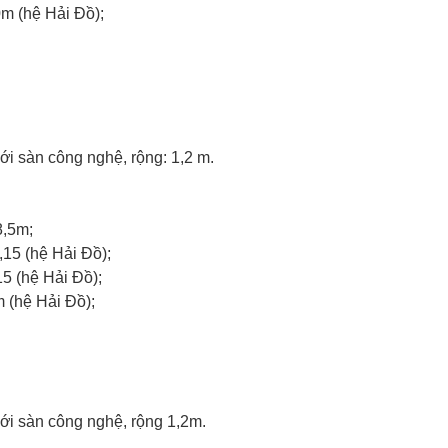
0
m (hệ
H
ải
Đ
ồ
)
;
ớ
i s
à
n
c
ô
n
g
n
g
h
ệ, r
ộn
g
:
1
,2
m
.
8
,
5
m
;
,
1
5 (
h
ệ
H
ải
Đ
ồ
);
1
5 (
h
ệ
H
ải
Đ
ồ
);
m (hệ
H
ải
Đ
ồ
);
ớ
i s
à
n
c
ô
n
g
n
g
h
ệ, r
ộn
g 1
,
2
m
.