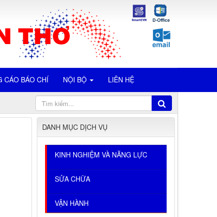
 CÁO BÁO CHÍ
NỘI BỘ
LIÊN HỆ
DANH MỤC DỊCH VỤ
KINH NGHIỆM VÀ NĂNG LỰC
SỬA CHỮA
VẬN HÀNH