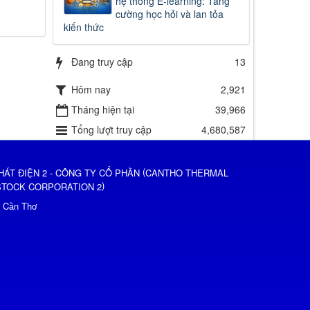
hệ thống E-learning: Tăng
cường học hỏi và lan tỏa
kiến thức
Đang truy cập
13
Hôm nay
2,921
Tháng hiện tại
39,966
Tổng lượt truy cập
4,680,587
(
HÁT ĐIỆN 2 - CÔNG TY CỔ PHẦN
CANTHO THERMAL
)
STOCK CORPORATION 2
ố Cần Thơ