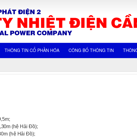
THÔNG TIN CỔ PHẦN HÓA
CÔNG BỐ THÔNG TIN
THÔNG
9
,
5
m
;
,
3
0
m (hệ
H
ải
Đ
ồ
);
3
0
m (
h
ệ
H
ải
Đ
ồ
);