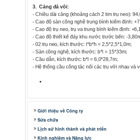
3
.
C
ả
ng
đ
á
v
ô
i
:
- C
h
i
ều
d
à
i cả
n
g
(
k
ho
ả
n
g cá
c
h 2
ti
m
t
rụ n
e
o
):
9
4
- Cao
đ
ộ
s
àn c
ôn
g
n
g
h
ệ t
r
u
n
g
b
ìn
h
k
i
ểm đ
ịn
h
:
+
7
- Cao
đ
ộ
t
rụ
n
e
o
,
t
r
ụ
v
a t
r
u
n
g
b
ìn
h
k
i
ểm đ
ịn
h
:
+
6
,
- Cao
đ
ộ
t
h
i
ế
t kế
đ
áy khu
n
ư
ớc
t
r
ư
ớ
c b
ế
n
:
-
3
,
8
0
-
0
2
t
r
ụ n
e
o
,
k
í
c
h
t
h
ư
ớc:
l
*
b
*
h =
2
,
5
*
2
,
5
*
1
,
0
m;
- Sàn
c
ô
n
g
n
g
h
ệ,
k
í
c
h t
h
ư
ớ
c
:
b
*
l =
15
*
3
3
m
;
- Cầu
d
ẫ
n
,
k
í
ch
th
ư
ớc
:
b
*
l =
6
,
0
*
28
,
7
m
;
-
H
ệ thống c
ầ
u
c
ô
n
g
t
ác
n
ố
i c
á
c t
r
ụ
v
ới
n
h
a
u và
v
Giới thiệu về Công ty
Sửa chữa
Lịch sử hình thành và phát triển
Kinh nghiệm và Năng lực