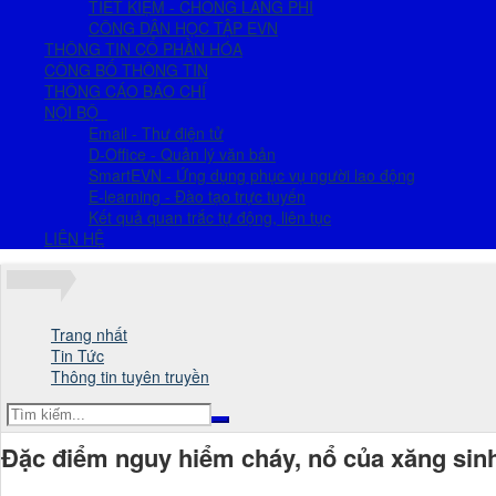
TIẾT KIỆM - CHỐNG LÃNG PHÍ
CÔNG DÂN HỌC TẬP EVN
THÔNG TIN CỔ PHẦN HÓA
CÔNG BỐ THÔNG TIN
THÔNG CÁO BÁO CHÍ
NỘI BỘ
Email - Thư điện tử
D-Office - Quản lý văn bản
SmartEVN - Ứng dụng phục vụ người lao động
E-learning - Đào tạo trực tuyến
Kết quả quan trắc tự động, liên tục
LIÊN HỆ
Trang nhất
Tin Tức
Thông tin tuyên truyền
Đặc điểm nguy hiểm cháy, nổ của xăng si