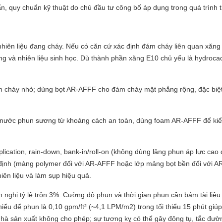
n, quy chuẩn kỹ thuật do chủ đầu tư công bố áp dụng trong quá trình t
i nhiên liệu đang cháy. Nếu có căn cứ xác định đám cháy liên quan xăn
ường và nhiên liệu sinh học. Dù thành phần xăng E10 chủ yếu là hydroc
đám cháy nhỏ; dùng bọt AR-AFFF cho đám cháy mặt phẳng rộng, đặc biệ
ng nước phun sương từ khoảng cách an toàn, dùng foam AR-AFFF để ki
ication, rain‑down, bank‑in/roll‑on (không dùng lăng phun áp lực cao đ
n định (màng polymer đối với AR‑AFFF hoặc lớp mảng bọt bền đối với A
iên liệu và làm sụp hiệu quả.
 nghị tỷ lệ trộn 3%. Cường độ phun và thời gian phun cần bám tài liệu
hiếu để phun là 0,10 gpm/ft² (~4,1 LPM/m2) trong tối thiểu 15 phút gi
hà sản xuất không cho phép; sự tương kỵ có thể gây đông tụ, tắc đường 