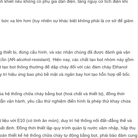
 khiết nếu không có phụ gia dẫn điện, tăng nguy cơ tích điện khi
g bức xạ lớn hơn (tuy nhiên sự khác biệt không phải là cơ sở để giảm
g thiết bị, đúng cấu hình, và xác nhận chúng đã được đánh giá vận
 cồn (AR-alcohol-resistant). Hiện nay, các chất tạo bọt nhóm này gồm
tạo bọt thông thường để dập cháy đối với các đám cháy Ethanol
y trì hiệu ứng bao phủ bề mặt và ngăn bay hơi tạo hỗn hợp dễ bốc
a hệ thống chữa cháy bằng bọt (hoá chất và thiết bị), đồng thời
 dẫn vận hành, yêu cầu thử nghiệm điển hình là phép thử khay chứa
liệu với E10 (có tính ăn mòn); duy trì hệ thống nối đất–đẳng thế và
ất định. Đồng thời thiết lập quy trình quản lý nước xâm nhập, hấp thụ
i toán thiết kế hệ thống chữa cháy tự động bằng bọt, phải bảo đảm cung