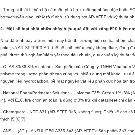
- Trang bị thiết bị bảo hộ cá nhân phù hợp: mặt nạ phòng độc hoặc SC
bơm/chuyển giao, xử lý rò rỉ nhỏ, sử dụng bọt AR-AFFF và kỹ thuật ph
4. Một số loại chất chữa cháy hiệu quả đối với xăng E10 hiện na
Như đã trình bày ở trên, hiện nay trên thị trường hiện có hai nhóm c
polar; và AR‑SFFF/F3‑AR- thế hệ chất chữa cháy không fluor, đang đư
phải được thử nghiệm/niêm yết theo tiêu chuẩn, quy chuẩn kỹ thuật v
-
OLAS 33/36 3% Vinafoam: Sản phẩm của Công ty TNHH Vinafoam Việt 
polyme trọng lượng phân tử cao cùng với nhiều dung môi khác, ưu điể
nguyên liệu hydrocacbon, bề mặt nguyên vật liệu phân cực hòa tan t
- National Foam/Perimeter Solutions - UniversalF3™ Green 1%–3% (AR‑S
[4]. Với E10, lựa chọn an toàn là dùng ở 3% trừ khi datasheet chỉ dẫn 
- Chemguard - NFF‑331 (AR‑SFFF 3×3, không fluor): Thiết kế cho cả hyd
thích [5][6][7].
- ANSUL (JCI) - ANSULITE® A335 3×3 (AR‑AFFF): Sản phẩm 3×3 cho hyd