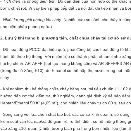
-
Tích điện và phóng điện tĩnh:
Độ dẫn điện của hỗn hợp có thể khác nh
bơm, chiết rót. Vì vậy biện pháp tiếp đất và nối đất khi tiếp nhận và b
-
Nhiệt lượng giải phóng khi cháy
: Nghiên cứu so sánh cho thấy ở cùng 
nhẹ biện pháp phòng ngừa).
2. Lưu ý khi trang bị phương tiện, chất chữa cháy tại cơ sở sử 
- Để hoạt động PCCC đạt hiệu quả, phải đồng bộ các hoạt động từ khâ
hành tốt theo hệ thống. Với nhiên liệu có thành phần ethanol như xăng
hai họ chính: AR-AFFF (bọt tạo màng kháng cồn) và AR-SFFF/F3-AR (
(trong đó có Xăng E10), do Ethanol có thể hấp thụ nước trong bọt th
cháy.
- Khi nghiệm thu hệ thống chữa cháy bằng bọt, tại tiêu chuẩn UL 162 
hướng dẫn cơ chế kiểm tra, thử nghiệm, đánh giá định kỳ để bảo đảm t
Heptan/Ethanol 50 ft² (4,65 m²), cho nhiên liệu cháy tự do 60 s, sau
- Song song với lựa chọn chất tạo bọt, các cơ sở kinh doanh, sử dụng 
kiểm soát vận tốc nạp/xả để giảm rủi ro tĩnh điện; có hệ thống thông 
vào xăng E10, quản lý hiện tượng tách pha trong bồn nhiên liệu (làm t