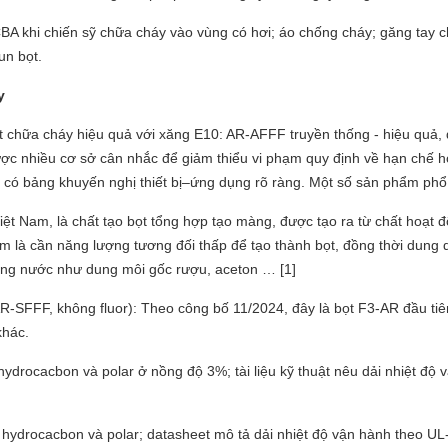
BA khi chiến sỹ chữa cháy vào vùng có hơi; áo chống cháy; găng tay c
un bọt.
y
hất chữa cháy hiệu quả với xăng E10: AR‑AFFF truyền thống - hiệu quả
ợc nhiều cơ sở cân nhắc để giảm thiểu vi phạm quy định về hạn chế h
à có bảng khuyến nghị thiết bị–ứng dụng rõ ràng. Một số sản phẩm phổ 
Nam, là chất tạo bọt tổng hợp tạo màng, được tạo ra từ chất hoạt đ
m là cần năng lượng tương đối thấp để tạo thành bọt, đồng thời dung 
rong nước như dung môi gốc rượu, aceton … [1]
FFF, không fluor): Theo công bố 11/2024, đây là bọt F3‑AR đầu tiên đạ
khác.
rocacbon và polar ở nồng độ 3%; tài liệu kỹ thuật nêu dải nhiệt độ vậ
rocacbon và polar; datasheet mô tả dải nhiệt độ vận hành theo UL‑1