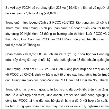
So với quý I/2024 số vụ cháy giảm 225 vụ (-19,4%), thiệt hại về người 
tài sản giảm 27,37 tỷ đồng (-34,87%).
Trong quý I, lực lượng Cảnh sát PCCC và CNCH tập trung làm tốt công
Tham mưu Thủ tướng Chính phủ ban hành Kế hoạch triển khai thi hành
xây dựng 02 Nghị định, 03 thông tư hướng dẫn thi hành Luật PCCC và 
thẩm định; Cục Cảnh sát PCCC và CNCH đang tổng hợp tiếp thu, giải trì
với dự thảo 03 Thông tư...
Hoàn thành xây dựng 08 Tiêu chuẩn và được Bộ Khoa học và Công nghệ
cứu, xây dựng 01 quy chuẩn kỹ thuật quốc gia và 15 tiêu chuẩn quốc g
Lực lượng Cảnh sát PCCC và CNCH chủ động phối hợp các cơ quan báo ch
về PCCC và CNCH; định kỳ hằng quý tổ chức các hoạt động tuyên truyề
các Trung tâm giáo dục cộng đồng về PCCC và CNCH tại Hà Nội, Thành 
Trong công tác phòng ngừa, toàn lực lượng đã quyết liệt triển khai t
nhà để ở kết hợp sản xuất, kinh doanh, cơ sở sản xuất công nghiệp, c
công tác PCCC tại khu dân cư, hộ gia đình, nhà để ở kết hợp sản xuất,
tra làm rõ nguyên nhân các vụ cháy, nổ xảy ra và xử lý nghiêm các tr