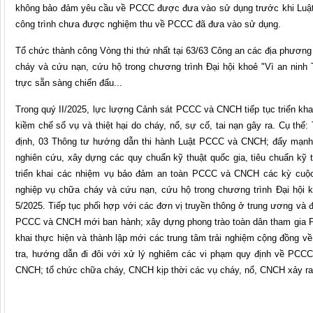
không bảo đảm yêu cầu về PCCC được đưa vào sử dụng trước khi Luật 
công trình chưa được nghiệm thu về PCCC đã đưa vào sử dụng.
Tổ chức thành công Vòng thi thứ nhất tại 63/63 Công an các địa phương 
cháy và cứu nạn, cứu hộ trong chương trình Đại hội khoẻ "Vì an ninh
trực sẵn sàng chiến đấu...
Trong quý II/2025, lực lượng Cảnh sát PCCC và CNCH tiếp tục triển k
kiềm chế số vụ và thiệt hại do cháy, nổ, sự cố, tai nạn gây ra. Cụ th
định, 03 Thông tư hướng dẫn thi hành Luật PCCC và CNCH; đẩy mạnh 
nghiên cứu, xây dựng các quy chuẩn kỹ thuật quốc gia, tiêu chuẩn k
triển khai các nhiệm vụ bảo đảm an toàn PCCC và CNCH các kỳ cuộc,
nghiệp vụ chữa cháy và cứu nạn, cứu hộ trong chương trình Đại hội k
5/2025. Tiếp tục phối hợp với các đơn vị truyền thông ở trung ương và
PCCC và CNCH mới ban hành; xây dựng phong trào toàn dân tham gia PC
khai thực hiện và thành lập mới các trung tâm trải nghiệm cộng đồng 
tra, hướng dẫn đi đôi với xử lý nghiêm các vi phạm quy định về PC
CNCH; tổ chức chữa cháy, CNCH kịp thời các vụ cháy, nổ, CNCH xảy ra.