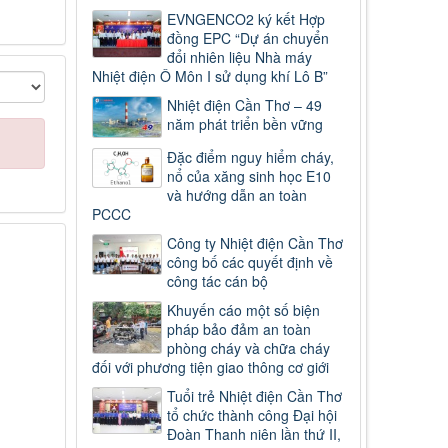
EVNGENCO2 ký kết Hợp
đồng EPC “Dự án chuyển
đổi nhiên liệu Nhà máy
Nhiệt điện Ô Môn I sử dụng khí Lô B”
Nhiệt điện Cần Thơ – 49
năm phát triển bền vững
Đặc điểm nguy hiểm cháy,
nổ của xăng sinh học E10
và hướng dẫn an toàn
PCCC
Công ty Nhiệt điện Cần Thơ
công bố các quyết định về
công tác cán bộ
Khuyến cáo một số biện
pháp bảo đảm an toàn
phòng cháy và chữa cháy
đối với phương tiện giao thông cơ giới
Tuổi trẻ Nhiệt điện Cần Thơ
tổ chức thành công Đại hội
Đoàn Thanh niên lần thứ II,