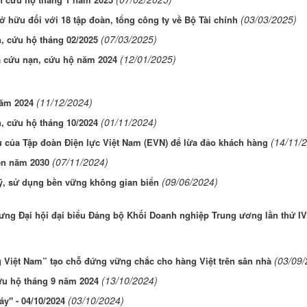
(03/03/2025)
 hữu đối với 18 tập đoàn, tổng công ty về Bộ Tài chính
(07/03/2025)
n, cứu hộ tháng 02/2025
(12/01/2025)
 cứu nạn, cứu hộ năm 2024
(11/12/2024)
năm 2024
(01/11/2024)
n, cứu hộ tháng 10/2024
(14/11/
 của Tập đoàn Điện lực Việt Nam (EVN) để lừa đảo khách hàng
(07/11/2024)
ến năm 2030
(09/06/2024)
lý, sử dụng bền vững không gian biển
rưng Đại hội đại biểu Đảng bộ Khối Doanh nghiệp Trung ương lần thứ IV
(03/09/
 Việt Nam” tạo chỗ đứng vững chắc cho hàng Việt trên sân nhà
(13/10/2024)
ứu hộ tháng 9 năm 2024
(03/10/2024)
y" - 04/10/2024