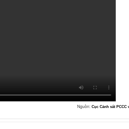
Nguồn:
Cục Cảnh sát PCCC 