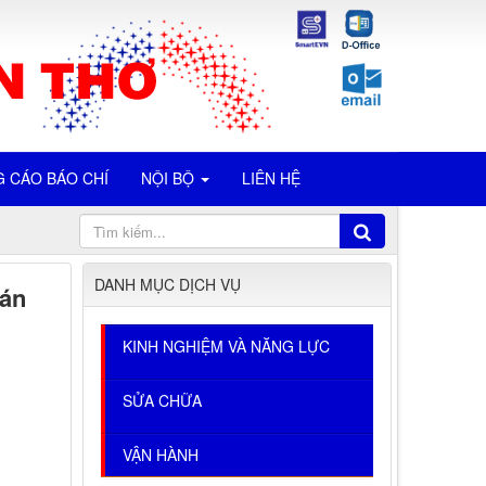
 CÁO BÁO CHÍ
NỘI BỘ
LIÊN HỆ
DANH MỤC DỊCH VỤ
đán
KINH NGHIỆM VÀ NĂNG LỰC
SỬA CHỮA
VẬN HÀNH