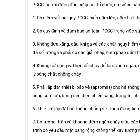
PCCC, người đứng đầu cơ quan, tổ chức, cơ sở có các 
1. Có niêm yết nội quy PCCC, biển cấm lửa, cấm hút th
2. Có quy định về đảm bảo an toàn PCCC trong việc sử d
3. Không đưa xăng, dầu, khí ga và các chất nguy hiểm 
đa số lượng và phải có các giải pháp, biện pháp đảm 
4. Không sử dụng vật liệu dễ cháy để làm vách ngăn, 
lý bằng chất chống cháy.
5. Phải lắp đặt thiết bị bảo vệ (aptomat) cho hệ thống
công suất lớn; bóng đèn điện chiếu sáng, trang trí, ch
6. Thiết kế lắp đặt hệ thống chống sét theo đúng tiêu
7. Có tường, trần và khoang đệm ngăn cháy giữa các 
trình có yêu cầu mặt bằng rộng không thể xây tường 