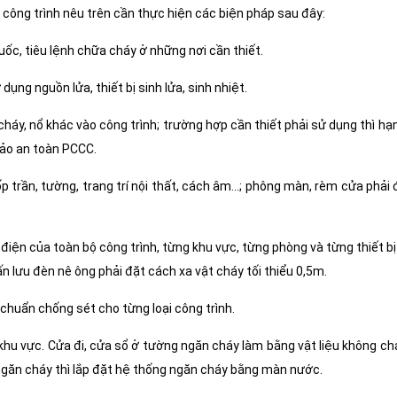
công trình nêu trên cần thực hiện các biện pháp sau đây:
uốc, tiêu lệnh chữa cháy ở những nơi cần thiết.
ụng nguồn lửa, thiết bị sinh lửa, sinh nhiệt.
cháy, nổ khác vào công trình; trường hợp cần thiết phải sử dụng thì hạn
bảo an toàn PCCC.
ốp trần, tường, trang trí nội thất, cách âm…; phông màn, rèm cửa phải
 điện của toàn bộ công trình, từng khu vực, từng phòng và từng thiết bị
ấn lưu đèn nê ông phải đặt cách xa vật cháy tối thiểu 0,5m.
 chuẩn chống sét cho từng loại công trình.
khu vực. Cửa đi, cửa sổ ở tường ngăn cháy làm bằng vật liệu không ch
ngăn cháy thì lắp đặt hệ thống ngăn cháy bằng màn nước.