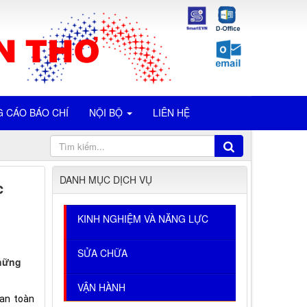
 CÁO BÁO CHÍ
NỘI BỘ
LIÊN HỆ
DANH MỤC DỊCH VỤ
c
KINH NGHIỆM VÀ NĂNG LỰC
SỬA CHỮA
những
VẬN HÀNH
 an toàn