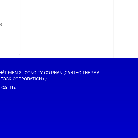
)
(
HÁT ĐIỆN 2 - CÔNG TY CỔ PHẦN
CANTHO THERMAL
)
STOCK CORPORATION 2
ố Cần Thơ