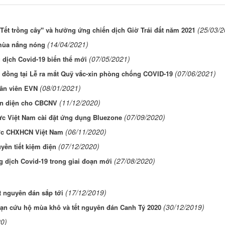
(25/03/2
Tết trồng cây" và hưởng ứng chiến dịch Giờ Trái đất năm 2021
(14/04/2021)
 mùa nắng nóng
(07/05/2021)
dịch Covid-19 biến thể mới
(07/06/2021)
ỷ đồng tại Lễ ra mắt Quỹ vắc-xin phòng chống COVID-19
(08/01/2021)
ân viên EVN
(11/12/2020)
àn diện cho CBCNV
(07/09/2020)
ực Việt Nam cài đặt ứng dụng Bluezone
(06/11/2020)
ớc CHXHCN Việt Nam
(07/12/2020)
uyền tiết kiệm điện
(27/08/2020)
 dịch Covid-19 trong giai đoạn mới
(17/12/2019)
t nguyên đán sắp tới
(30/12/2019)
ạn cứu hộ mùa khô và tết nguyên đán Canh Tý 2020
0)