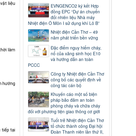
vật liệu
EVNGENCO2 ký kết Hợp
đồng EPC “Dự án chuyển
đổi nhiên liệu Nhà máy
Nhiệt điện Ô Môn I sử dụng khí Lô B”
Nhiệt điện Cần Thơ – 49
năm phát triển bền vững
Đặc điểm nguy hiểm cháy,
thời làm
nổ của xăng sinh học E10
và hướng dẫn an toàn
PCCC
Công ty Nhiệt điện Cần Thơ
công bố các quyết định về
ẫn hướng
công tác cán bộ
Khuyến cáo một số biện
pháp bảo đảm an toàn
phòng cháy và chữa cháy
đối với phương tiện giao thông cơ giới
Tuổi trẻ Nhiệt điện Cần Thơ
tổ chức thành công Đại hội
tiếp tại
Đoàn Thanh niên lần thứ II,