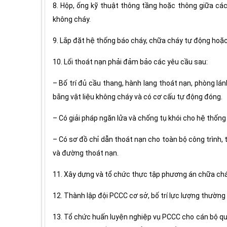
8. Hộp, ống kỹ thuật thông tầng hoặc thông giữa các
không cháy.
9. Lắp đặt hệ thống báo cháy, chữa cháy tự động hoặc
10. Lối thoát nạn phải đảm bảo các yêu cầu sau:
– Bố trí đủ cầu thang, hành lang thoát nạn, phòng l
bằng vật liệu không cháy và có cơ cấu tự động đóng.
– Có giải pháp ngăn lửa và chống tụ khói cho hệ thống 
– Có sơ đồ chỉ dẫn thoát nạn cho toàn bộ công trình,
và đường thoát nạn.
11. Xây dựng và tổ chức thực tập phương án chữa cháy
12. Thành lập đội PCCC cơ sở, bố trí lực lượng thường
13. Tổ chức huấn luyện nghiệp vụ PCCC cho cán bộ quản