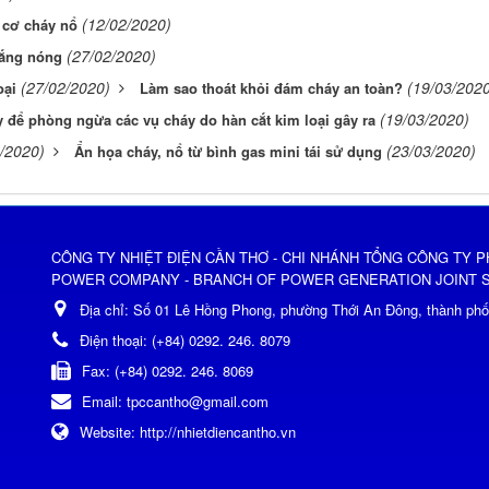
(12/02/2020)
 cơ cháy nổ
(27/02/2020)
ắng nóng
(27/02/2020)
(19/03/2020
oại
Làm sao thoát khỏi đám cháy an toàn?
(19/03/2020)
 để phòng ngừa các vụ cháy do hàn cắt kim loại gây ra
/2020)
(23/03/2020)
Ẩn họa cháy, nổ từ bình gas mini tái sử dụng
CÔNG TY NHIỆT ĐIỆN CẦN THƠ - CHI NHÁNH TỔNG CÔNG TY P
POWER COMPANY - BRANCH OF POWER GENERATION JOINT 
Địa chỉ:
Số 01 Lê Hồng Phong, phường Thới An Đông, thành ph
Điện thoại:
(+84) 0292. 246. 8079
Fax:
(+84) 0292. 246. 8069
Email:
tpccantho@gmail.com
Website:
http://nhietdiencantho.vn