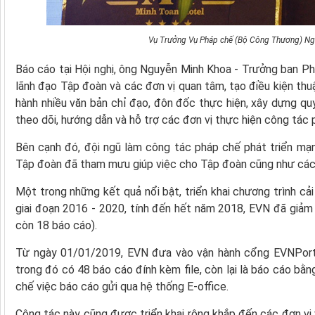
Vụ Trưởng Vụ Pháp chế (Bộ Công Thương) Nguy
Báo cáo tại Hội nghị, ông Nguyễn Minh Khoa - Trưởng ban P
lãnh đạo Tập đoàn và các đơn vị quan tâm, tạo điều kiện thu
hành nhiều văn bản chỉ đạo, đôn đốc thực hiện, xây dựng q
theo dõi, hướng dẫn và hỗ trợ các đơn vị thực hiện công tác 
Bên cạnh đó, đội ngũ làm công tác pháp chế phát triển mạ
Tập đoàn đã tham mưu giúp việc cho Tập đoàn cũng như các 
Một trong những kết quả nổi bật, triển khai chương trình c
giai đoạn 2016 - 2020, tính đến hết năm 2018, EVN đã giả
còn 18 báo cáo).
Từ ngày 01/01/2019, EVN đưa vào vận hành cổng EVNPortal
trong đó có 48 báo cáo đính kèm file, còn lại là báo cáo b
chế việc báo cáo gửi qua hệ thống E-office.
Công tác này cũng được triển khai rộng khắp đến các đơn vị 