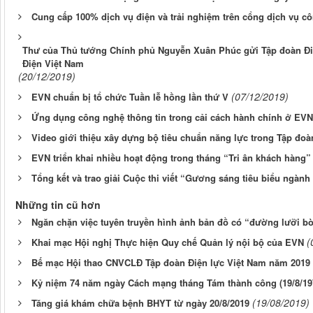
Cung cấp 100% dịch vụ điện và trải nghiệm trên cổng dịch vụ c
Thư của Thủ tướng Chính phủ Nguyễn Xuân Phúc gửi Tập đoàn Đi
Điện Việt Nam
(20/12/2019)
(07/12/2019)
EVN chuẩn bị tổ chức Tuần lễ hồng lần thứ V
Ứng dụng công nghệ thông tin trong cải cách hành chính ở EVN
Video giới thiệu xây dựng bộ tiêu chuẩn năng lực trong Tập đoà
EVN triển khai nhiều hoạt động trong tháng “Tri ân khách hàng” 
Tổng kết và trao giải Cuộc thi viết “Gương sáng tiêu biểu ngành
Những tin cũ hơn
Ngăn chặn việc tuyên truyền hình ảnh bản đồ có “đường lưỡi bò”
(
Khai mạc Hội nghị Thực hiện Quy chế Quản lý nội bộ của EVN
Bế mạc Hội thao CNVCLĐ Tập đoàn Điện lực Việt Nam năm 2019
Kỷ niệm 74 năm ngày Cách mạng tháng Tám thành công (19/8/197
(19/08/2019)
Tăng giá khám chữa bệnh BHYT từ ngày 20/8/2019