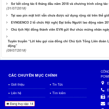
Sơ kết công tác 6 tháng đầu năm 2018 và chương trình công tác
(31/07/2018)
Tại sao pin mặt trời vẫn chưa được sử dụng rộng rãi trên thế gi
EVNGENCO 2 tổ chức Hội nghị Đại biểu Người lao động năm 201
Chủ tịch Hội đồng thành viên EVN gửi thư chúc mừng nhân ngà
Tuyên truyền “Lời kêu gọi của đồng chí Chủ tịch Tổng Liên đoàn
động”
(09/07/2018)
CÔNG
CÁC CHUYÊN MỤC CHÍNH
POWE
Đ
Giới thiệu
Tin Tức
Đ
Liên hệ
Tìm kiếm
Đang truy cập: 14