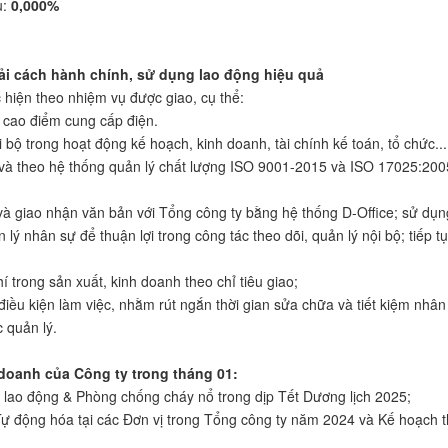
u:
0,000%
cải cách hành chính, sử dụng lao động hiệu quả
iện theo nhiệm vụ được giao, cụ thể:
 cao điểm cung cấp điện.
 bộ trong hoạt động kế hoạch, kinh doanh, tài chính kế toán, tổ chức..
y và theo hệ thống quản lý chất lượng ISO 9001-2015 và ISO 17025:200
và giao nhận văn bản với Tổng công ty bằng hệ thống D-Office; sử dụn
lý nhân sự để thuận lợi trong công tác theo dõi, quản lý nội bộ; tiếp t
í trong sản xuất, kinh doanh theo chỉ tiêu giao;
điều kiện làm việc, nhằm rút ngắn thời gian sửa chữa và tiết kiệm nhân
 quản lý.
doanh của Công ty trong tháng 01:
lao động & Phòng chống cháy nổ trong dịp Tết Dương lịch 2025;
ự động hóa tại các Đơn vị trong Tổng công ty năm 2024 và Kế hoạch 