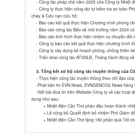
- Công tác pháp chế năm 2025 của Công ty Nhiệt đ
- Công ty thực hiện công tác tự kiểm tra an toàn P
cháy & Cứu nạn cứu hộ;
- Báo cáo kết quả thực hiện Chương trình phòng chố
- Báo cáo công tác Bảo vệ môi trường năm 2024 của
- Báo cáo tình hình thực hiện nhiệm vụ chuyển đổi số
- Công ty báo cáo kết quả thực hiện chương trình tổ
- Công ty xây dựng kế hoạch phòng, chống thiên tai 
- Triển khai công tác ATVSLĐ, Tháng hành động v
3. Tổng kết sơ bộ công tác truyền thông của Côn
- Thực hiện công tác truyền thông theo chỉ đạo của
-Phát bản tin EVN News, EVNGENCO2 News hàng t
-Viết bài đưa tin trên Website Công ty về các hoạt độ
dung như sau:
+ Nhiệt điện Cần Thơ phấn đấu hoàn thành nhi
+ Lễ công bố Quyết định bổ nhiệm Phó Giám đốc 
+ Nhiệt điện Cần Thơ tặng 180 phần quà Tết cho gi