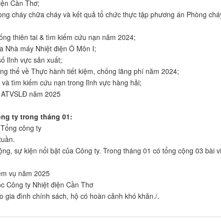
iện Cần Thơ;
hòng cháy chữa cháy và kết quả tổ chức thực tập phương án Phòng chá
ng thiên tai & tìm kiếm cứu nạn năm 2024;
 Nhà máy Nhiệt điện Ô Môn I;
 lĩnh vực sản xuất;
ng thể về Thực hành tiết kiệm, chống lãng phí năm 2024;
và tìm kiếm cứu nạn trong lĩnh vực hàng hải;
ề ATVSLĐ năm 2025
g ty trong tháng 01:
 Tổng công ty
uần.
ng, sự kiện nổi bật của Công ty. Trong tháng 01 có tổng cộng 03 bài vi
ệm vụ năm 2025
Công ty Nhiệt điện Cần Thơ
a đình chính sách, hộ có hoàn cảnh khó khăn./.