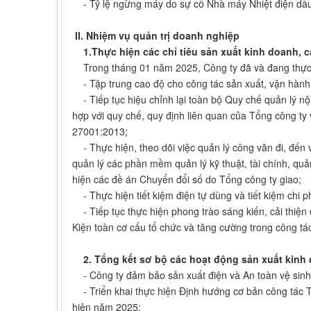
- Tỷ lệ ngừng máy do sự cố Nhà máy Nhiệt điện dầ
II. Nhiệm vụ quản trị doanh nghiệp
1.Thực hiện các chỉ tiêu sản xuất kinh doanh, 
Trong tháng 01 năm 2025, Công ty đã và đang thực h
- Tập trung cao độ cho công tác sản xuất, vận hành
- Tiếp tục hiệu chỉnh lại toàn bộ Quy chế quản lý nội
hợp với quy chế, quy định liên quan của Tổng công t
27001:2013;
- Thực hiện, theo dõi việc quản lý công văn đi, đến 
quản lý các phần mềm quản lý kỹ thuật, tài chính, quản 
hiện các đề án Chuyển đổi số do Tổng công ty giao;
- Thực hiện tiết kiệm điện tự dùng và tiết kiệm chi ph
- Tiếp tục thực hiện phong trào sáng kiến, cải thiện 
Kiện toàn cơ cấu tổ chức và tăng cường trong công tác
2. Tổng kết sơ bộ các hoạt động sản xuất kinh 
- Công ty đảm bảo sản xuất điện và An toàn vệ sinh 
- Triển khai thực hiện Định hướng cơ bản công tác T
hiện năm 2025;