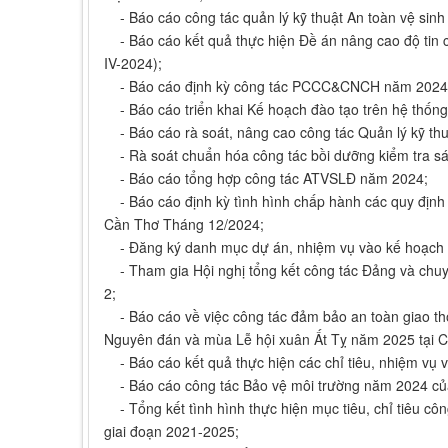
- Báo cáo công tác quản lý kỹ thuật An toàn vệ sinh
- Báo cáo kết quả thực hiện Đề án nâng cao độ tin c
IV-2024);
- Báo cáo định kỳ công tác PCCC&CNCH năm 2024
- Báo cáo triển khai Kế hoạch đào tạo trên hệ thống
- Báo cáo rà soát, nâng cao công tác Quản lý kỹ thuậ
- Rà soát chuẩn hóa công tác bồi dưỡng kiểm tra sác
- Báo cáo tổng hợp công tác ATVSLĐ năm 2024;
- Báo cáo định kỳ tình hình chấp hành các quy định p
Cần Thơ Tháng 12/2024;
- Đăng ký danh mục dự án, nhiệm vụ vào kế hoạch 
- Tham gia Hội nghị tổng kết công tác Đảng và chuy
2;
- Báo cáo về việc công tác đảm bảo an toàn giao thô
Nguyên đán và mùa Lễ hội xuân Ất Tỵ năm 2025 tại C
- Báo cáo kết quả thực hiện các chỉ tiêu, nhiệm vụ 
- Báo cáo công tác Bảo vệ môi trường năm 2024 củ
- Tổng kết tình hình thực hiện mục tiêu, chỉ tiêu cô
giai đoạn 2021-2025;