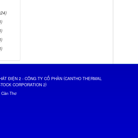
024)
4)
4)
4)
4)
(
HÁT ĐIỆN 2 - CÔNG TY CỔ PHẦN
CANTHO THERMAL
)
STOCK CORPORATION 2
ố Cần Thơ