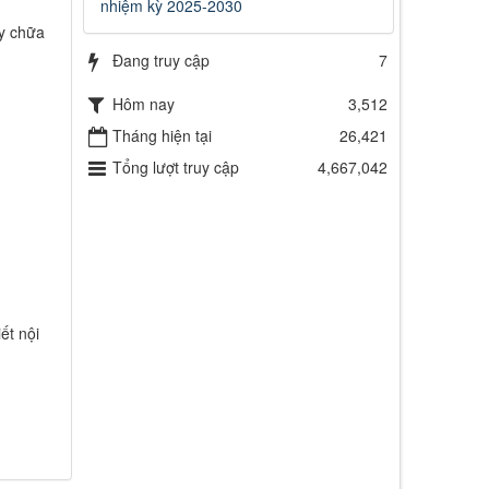
nhiệm kỳ 2025-2030
y chữa
Đang truy cập
7
Hôm nay
3,512
Tháng hiện tại
26,421
Tổng lượt truy cập
4,667,042
ết nội