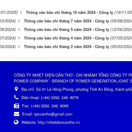
/01/2025)
(19/11/2
Thông cáo báo chí tháng 10 năm 2024 - Công ty
10/2024)
(09/08/202
Thông cáo báo chí tháng 7 năm 2024 - Công ty
09/2024)
(12/06/202
Thông cáo báo chí tháng 5 năm 2024 - Công ty
07/2024)
(07/05/202
Thông cáo báo chí tháng 4 năm 2024 - Công ty
04/2024)
(05/03/202
Thông cáo báo chí tháng 2 năm 2024 - Công ty
CÔNG TY NHIỆT ĐIỆN CẦN THƠ - CHI NHÁNH TỔNG CÔNG TY P
POWER COMPANY - BRANCH OF POWER GENERATION JOINT 
Địa chỉ:
Số 01 Lê Hồng Phong, phường Thới An Đông, thành ph
Điện thoại:
(+84) 0292. 246. 8079
Fax:
(+84) 0292. 246. 8069
Email:
tpccantho@gmail.com
Website:
http://nhietdiencantho.vn