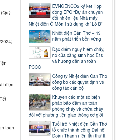
EVNGENCO2 ký kết Hợp
đồng EPC “Dự án chuyển
 (Quý
đổi nhiên liệu Nhà máy
Nhiệt điện Ô Môn I sử dụng khí Lô B”
Nhiệt điện Cần Thơ – 49
năm phát triển bền vững
/2024;
Đặc điểm nguy hiểm cháy,
nổ của xăng sinh học E10
và hướng dẫn an toàn
điện
PCCC
Công ty Nhiệt điện Cần Thơ
công bố các quyết định về
át điện
công tác cán bộ
Khuyến cáo một số biện
Tết
pháp bảo đảm an toàn
phòng cháy và chữa cháy
đối với phương tiện giao thông cơ giới
Tuổi trẻ Nhiệt điện Cần Thơ
an toàn
tổ chức thành công Đại hội
Đoàn Thanh niên lần thứ II,