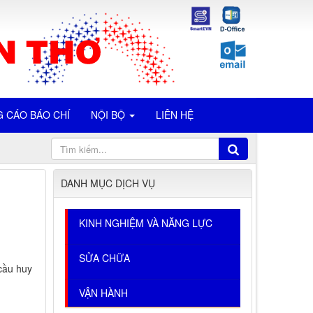
 CÁO BÁO CHÍ
NỘI BỘ
LIÊN HỆ
DANH MỤC DỊCH VỤ
KINH NGHIỆM VÀ NĂNG LỰC
SỬA CHỮA
cầu huy
VẬN HÀNH