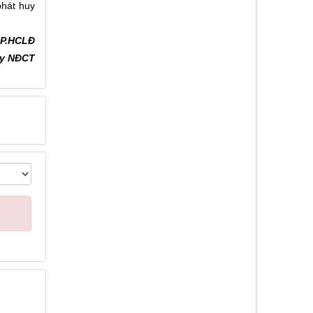
phát huy
 P.HCLĐ
ty NĐCT