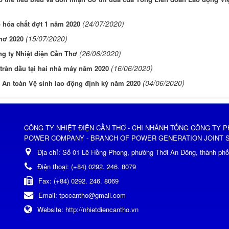
(24/07/2020)
 hóa chất đợt 1 năm 2020
(15/07/2020)
hơ 2020
(26/06/2020)
g ty Nhiệt điện Cần Thơ
(16/06/2020)
tràn dầu tại hai nhà máy năm 2020
(04/06/2020)
 An toàn Vệ sinh lao động định kỳ năm 2020
CÔNG TY NHIỆT ĐIỆN CẦN THƠ - CHI NHÁNH TỔNG CÔNG TY P
POWER COMPANY - BRANCH OF POWER GENERATION JOINT 
Địa chỉ:
Số 01 Lê Hồng Phong, phường Thới An Đông, thành ph
Điện thoại:
(+84) 0292. 246. 8079
Fax:
(+84) 0292. 246. 8069
Email:
tpccantho@gmail.com
Website:
http://nhietdiencantho.vn