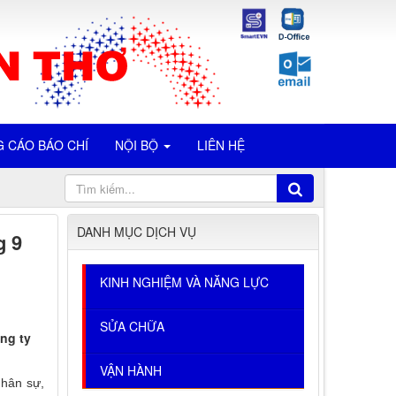
 CÁO BÁO CHÍ
NỘI BỘ
LIÊN HỆ
DANH MỤC DỊCH VỤ
g 9
KINH NGHIỆM VÀ NĂNG LỰC
SỬA CHỮA
ng ty
VẬN HÀNH
Nhân sự,