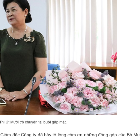
hị Út Mười trò chuyện tại buổi gặp mặt.
- Giám đốc Công ty đã bày tỏ lòng cảm ơn những đóng góp của Bà Mư