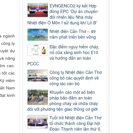
EVNGENCO2 ký kết Hợp
đồng EPC “Dự án chuyển
đổi nhiên liệu Nhà máy
Nhiệt điện Ô Môn I sử dụng khí Lô B”
Nhiệt điện Cần Thơ – 49
ủa ngành
năm phát triển bền vững
 công ty
Đặc điểm nguy hiểm cháy,
duyệt dự
nổ của xăng sinh học E10
và hướng dẫn an toàn
 và năng
PCCC
iệm cao.
Công ty Nhiệt điện Cần Thơ
 tốt các
công bố các quyết định về
 Kỷ niệm
công tác cán bộ
Việt Nam
Khuyến cáo một số biện
đạt kinh
pháp bảo đảm an toàn
phòng cháy và chữa cháy
đối với phương tiện giao thông cơ giới
Tuổi trẻ Nhiệt điện Cần Thơ
tổ chức thành công Đại hội
Đoàn Thanh niên lần thứ II,