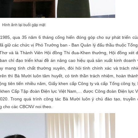
Hình ảnh tại buổi gặp mặt
1985, qua 35 năm 6 tháng cống hiến đóng góp cho sự phát triển c
đã giữ các chức vị Phó Trưởng ban - Ban Quản lý đấu thầu thuộc Tổng
 Thơ và là Thành Viên Hội đồng Thi đua-Khen thưởng, Hội đồng xét 
ban chỉ đạo triển khai đề án nâng cao hiệu quả sản xuất kinh doanh
y mang tính chất thường xuyên, đòi hỏi tính chính xác và trách nh
rên thì Bà Mười luôn tâm huyết, có tinh thần trách nhiệm, hoàn thành
ng tiên tiến nhiều năm, Giấy khen cấp Công ty và cấp Tổng công ty,
ng khen Cấp Tập đoàn Điện lực Việt Nam,… được Công đoàn Điện lực 
020. Trong quá trình công tác Bà Mười luôn ý chú đào tạo, truyền 
g cho các CBCNV noi theo.