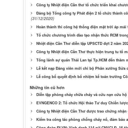
Công ty Nhiệt điện Cần thơ tổ chức triển khai chư
Đảng bộ Tổng công ty Phát điện 2 tổ chức thành công 
(31/12/2020)
Hoàn thành thi công hệ thống điện mặt trời áp mái 
Tổ chức chương trình đào tạo nhận thức RCM trong
Nhiệt điện Cần Thơ diễn tập UPSCTD đợt 2 năm 20
Công ty Nhiệt điện Cần Thơ thực hiện trung tu tổ
Tổng lãnh sự quán Thái Lan tại Tp.HCM đến thăm n
Lễ kết nạp Đảng viên mới chi bộ Phân xưởng Sửa 
Lễ công bố quyết định bổ nhiệm kế toán trưởng Cô
Những tin cũ hơn
Diễn tập phòng cháy chữa cháy và cứu nạn cứu hộ 
EVNGENCO 2: Tổ chức Hội thảo Tư duy Chiến lược 
Công ty Nhiệt điện Cần Thơ được trao chứng nhận đ
Kiểm tra công tác phòng chống cháy nổ, đảm bảo an
Công đoàn ĐLVN: Vinh danh 114 nữ CNVCLĐ, 16 tập 