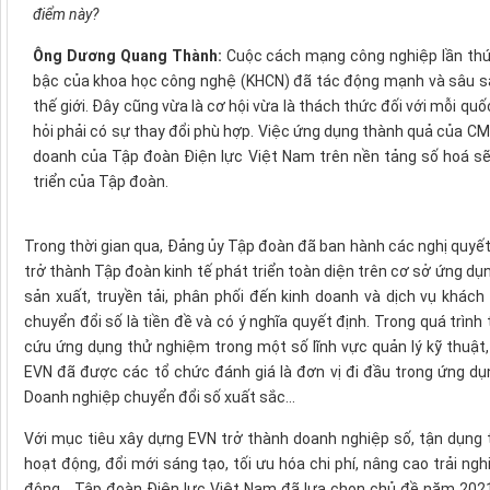
điểm này?
Ông Dương Quang Thành:
Cuộc cách mạng công nghiệp lần thứ 
bậc của khoa học công nghệ (KHCN) đã tác động mạnh và sâu sắ
thế giới. Đây cũng vừa là cơ hội vừa là thách thức đối với mỗi quố
hỏi phải có sự thay đổi phù hợp. Việc ứng dụng thành quả của CM
doanh của Tập đoàn Điện lực Việt Nam trên nền tảng số hoá sẽ 
triển của Tập đoàn.
Trong thời gian qua, Đảng ủy Tập đoàn đã ban hành các nghị quyết
trở thành Tập đoàn kinh tế phát triển toàn diện trên cơ sở ứng dụ
sản xuất, truyền tải, phân phối đến kinh doanh và dịch vụ khác
chuyển đổi số là tiền đề và có ý nghĩa quyết định. Trong quá trình
cứu ứng dụng thử nghiệm trong một số lĩnh vực quản lý kỹ thuậ
EVN đã được các tổ chức đánh giá là đơn vị đi đầu trong ứng dụ
Doanh nghiệp chuyển đổi số xuất sắc...
Với mục tiêu xây dựng EVN trở thành doanh nghiệp số, tận dụng t
hoạt động, đổi mới sáng tạo, tối ưu hóa chi phí, nâng cao trải n
động... Tập đoàn Điện lực Việt Nam đã lựa chọn chủ đề năm 2021