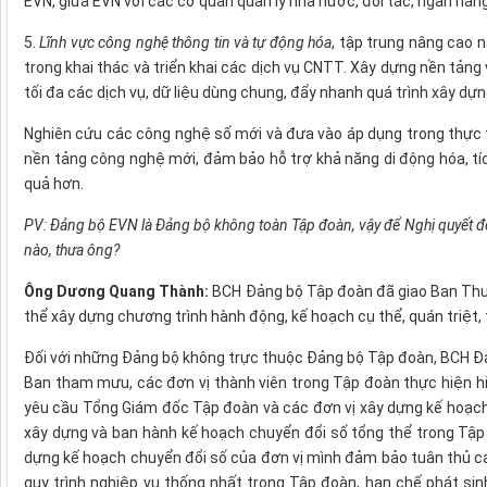
EVN, giữa EVN với các cơ quan quản lý nhà nước, đối tác, ngân hàn
5.
Lĩnh vực công nghệ thông tin và tự động hóa
, tập trung nâng cao 
trong khai thác và triển khai các dịch vụ CNTT. Xây dựng nền tảng 
tối đa các dịch vụ, dữ liệu dùng chung, đẩy nhanh quá trình xây dự
Nghiên cứu các công nghệ số mới và đưa vào áp dụng trong thực t
nền tảng công nghệ mới, đảm bảo hỗ trợ khả năng di động hóa, tích
quả hơn.
PV: Đảng bộ EVN là Đảng bộ không toàn Tập đoàn, vậy để Nghị quyết đế
nào, thưa ông?
Ông Dương Quang Thành:
BCH Đảng bộ Tập đoàn đã giao Ban Thườ
thể xây dựng chương trình hành động, kế hoạch cụ thể, quán triệt, t
Đối với những Đảng bộ không trực thuộc Đảng bộ Tập đoàn, BCH Đ
Ban tham mưu, các đơn vị thành viên trong Tập đoàn thực hiện hi
yêu cầu Tổng Giám đốc Tập đoàn và các đơn vị xây dựng kế hoạch 
xây dựng và ban hành kế hoạch chuyển đổi số tổng thể trong Tập 
dựng kế hoạch chuyển đổi số của đơn vị mình đảm bảo tuân thủ cá
quy trình nghiệp vụ thống nhất trong Tập đoàn, hạn chế phát sin