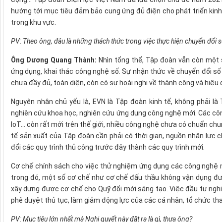
hướng tới mục tiêu đảm bảo cung ứng đủ điện cho phát triển kinh
trong khu vực.
PV: Theo ông, đâu là những thách thức trong việc thực hiện chuyển đổi s
Ông Dương Quang Thành:
Nhìn tổng thể, Tập đoàn vẫn còn một s
ứng dụng, khai thác công nghệ số. Sự nhận thức về chuyển đổi số
chưa đầy đủ, toàn diện, còn có sự hoài nghi về thành công và hiệ
Nguyên nhân chủ yếu là, EVN là Tập đoàn kinh tế, không phải là
nghiên cứu khoa học, nghiên cứu ứng dụng công nghệ mới. Các công 
IoT… còn rất mới trên thế giới, nhiều công nghệ chưa có chuẩn chu
tế sản xuất của Tập đoàn cần phải có thời gian, nguồn nhân lực
đổi các quy trình thủ công trước đây thành các quy trình mới.
Cơ chế chính sách cho việc thử nghiệm ứng dụng các công nghệ mớ
trong đó, một số cơ chế như cơ chế đấu thầu không vận dụng đư
xây dựng được cơ chế cho Quỹ đổi mới sáng tạo. Việc đầu tư nghiê
phê duyệt thủ tục, làm giảm động lực của các cá nhân, tổ chức th
PV: Mục tiêu lớn nhất mà Nghị quyết này đặt ra là gì, thưa ông?