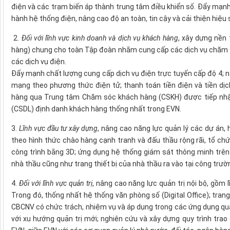
điện và các trạm biến áp thành trung tâm điều khiển số. Đẩy mạnh 
hành hệ thống điện, nâng cao độ an toàn, tin cậy và cải thiện hiệu
2.
Đối với lĩnh vực kinh doanh và dịch vụ khách hàng
, xây dựng nền
hàng) chung cho toàn Tập đoàn nhằm cung cấp các dịch vụ chăm só
các dịch vụ điện.
Đẩy mạnh chất lượng cung cấp dịch vụ điện trực tuyến cấp độ 4; nâ
mạng theo phương thức điện tử; thanh toán tiền điện và tiền dị
hàng qua Trung tâm Chăm sóc khách hàng (CSKH) được tiếp nhận
(CSDL) định danh khách hàng thống nhất trong EVN.
3.
Lĩnh vực đầu tư xây dựng
, nâng cao năng lực quản lý các dự án,
theo hình thức chào hàng cạnh tranh và đấu thầu rộng rãi, tổ c
công trình bằng 3D; ứng dụng hệ thống giám sát thông minh trên
nhà thầu cũng như trang thiết bị của nhà thầu ra vào tại công trư
4.
Đối với lĩnh vực quản trị
, nâng cao năng lực quản trị nội bộ, gồm 
Trong đó, thống nhất hệ thống văn phòng số (Digital Office); tran
CBCNV có chức trách, nhiệm vụ và áp dụng trong các ứng dụng quản 
với xu hướng quản trị mới; nghiên cứu và xây dựng quy trình trao đ