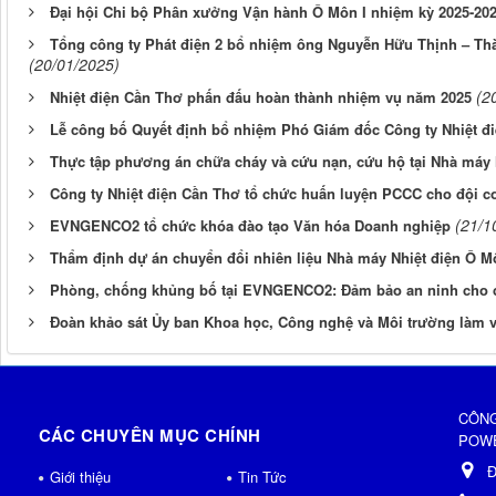
Đại hội Chi bộ Phân xưởng Vận hành Ô Môn I nhiệm kỳ 2025-20
Tổng công ty Phát điện 2 bổ nhiệm ông Nguyễn Hữu Thịnh – 
(20/01/2025)
(2
Nhiệt điện Cần Thơ phấn đấu hoàn thành nhiệm vụ năm 2025
Lễ công bố Quyết định bổ nhiệm Phó Giám đốc Công ty Nhiệt đ
Thực tập phương án chữa cháy và cứu nạn, cứu hộ tại Nhà máy 
Công ty Nhiệt điện Cần Thơ tổ chức huấn luyện PCCC cho đội c
(21/1
EVNGENCO2 tổ chức khóa đào tạo Văn hóa Doanh nghiệp
Thẩm định dự án chuyển đổi nhiên liệu Nhà máy Nhiệt điện Ô M
Phòng, chống khủng bố tại EVNGENCO2: Đảm bảo an ninh cho 
Đoàn khảo sát Ủy ban Khoa học, Công nghệ và Môi trường làm
CÔNG
CÁC CHUYÊN MỤC CHÍNH
POWE
Đ
Giới thiệu
Tin Tức