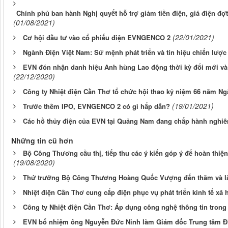
Chính phủ ban hành Nghị quyết hỗ trợ giảm tiền điện, giá điện đ
(01/08/2021)
(22/01/2021)
Cơ hội đầu tư vào cổ phiếu điện EVNGENCO 2
Ngành Điện Việt Nam: Sứ mệnh phát triển và tín hiệu chiến lượ
EVN đón nhận danh hiệu Anh hùng Lao động thời kỳ đổi mới và
(22/12/2020)
Công ty Nhiệt điện Cần Thơ tổ chức hội thao kỷ niệm 66 năm Ng
(19/01/2021)
Trước thềm IPO, EVNGENCO 2 có gì hấp dẫn?
Các hồ thủy điện của EVN tại Quảng Nam đang chấp hành nghiêm 
Những tin cũ hơn
Bộ Công Thương cầu thị, tiếp thu các ý kiến góp ý để hoàn thiện
(19/08/2020)
Thứ trưởng Bộ Công Thương Hoàng Quốc Vượng đến thăm và làm 
Nhiệt điện Cần Thơ cung cấp điện phục vụ phát triển kinh tế xã 
Công ty Nhiệt điện Cần Thơ: Áp dụng công nghệ thông tin trong
EVN bổ nhiệm ông Nguyễn Đức Ninh làm Giám đốc Trung tâm Đi