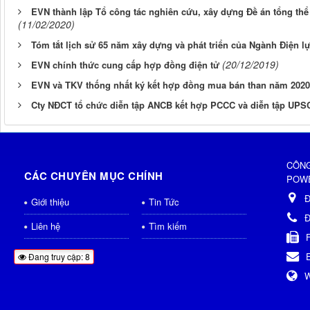
EVN thành lập Tổ công tác nghiên cứu, xây dựng Đề án tổng thể 
(11/02/2020)
Tóm tắt lịch sử 65 năm xây dựng và phát triển của Ngành Điện l
(20/12/2019)
EVN chính thức cung cấp hợp đồng điện tử
EVN và TKV thống nhất ký kết hợp đồng mua bán than năm 2020
Cty NĐCT tổ chức diễn tập ANCB kết hợp PCCC và diễn tập UPSC
CÔNG
CÁC CHUYÊN MỤC CHÍNH
POWE
Đ
Giới thiệu
Tin Tức
Đ
Liên hệ
Tìm kiếm
Đang truy cập: 8
W