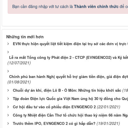
Bạn cần đăng nhập với tư cách là
Thành viên chính thức
để c
Những tin mới hơn
EVN thực hiện quyết liệt tiết kiệm điện tại trụ sở các đơn vị trực
Lễ ra mắt Tổng công ty Phát điện 2 - CTCP (EVNGENCO2) và Ký k
(12/07/2021)
Chính phủ ban hành Nghị quyết hỗ trợ giảm tiền điện, giá điện đ
(01/08/2021)
(1
Chuỗi dự án khí, điện Lô B - Ô Môn: Những tín hiệu khởi sắc
Tập đoàn Điện lực Quốc gia Việt Nam ủng hộ 30 tỷ đồng cho Qu
(22/01/2021)
Cơ hội đầu tư vào cổ phiếu điện EVNGENCO 2
Công ty Nhiệt điện Cần Thơ tổ chức hội thao kỷ niệm 66 năm Ng
(19/01/2021)
Trước thềm IPO, EVNGENCO 2 có gì hấp dẫn?