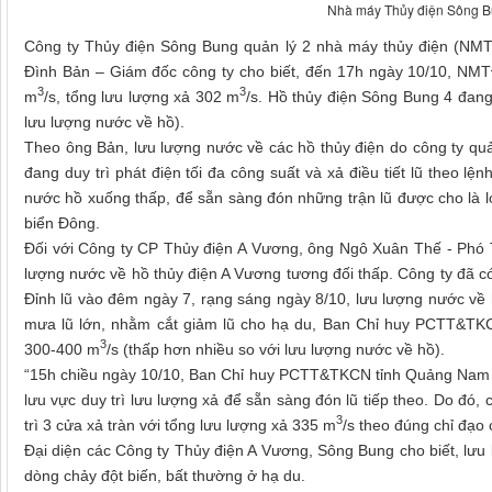
Nhà máy Thủy điện Sông Bun
Công ty Thủy điện Sông Bung quản lý 2 nhà máy thủy điện (NM
Đình Bản – Giám đốc công ty cho biết, đến 17h ngày 10/10, NM
3
3
m
/s, tổng lưu lượng xả 302 m
/s. Hồ thủy điện Sông Bung 4 đan
lưu lượng nước về hồ).
Theo ông Bản, lưu lượng nước về các hồ thủy điện do công ty quản
đang duy trì phát điện tối đa công suất và xả điều tiết lũ th
nước hồ xuống thấp, để sẵn sàng đón những trận lũ được cho là l
biển Đông.
Đối với Công ty CP Thủy điện A Vương, ông Ngô Xuân Thế - Phó 
lượng nước về hồ thủy điện A Vương tương đối thấp. Công ty đã c
Đỉnh lũ vào đêm ngày 7, rạng sáng ngày 8/10, lưu lượng nước v
mưa lũ lớn, nhằm cắt giảm lũ cho hạ du, Ban Chỉ huy PCTT&TKCN
3
300-400 m
/s (thấp hơn nhiều so với lưu lượng nước về hồ).
“15h chiều ngày 10/10, Ban Chỉ huy PCTT&TKCN tỉnh Quảng Nam đã
lưu vực duy trì lưu lượng xả để sẵn sàng đón lũ tiếp theo. Do đó, 
3
trì 3 cửa xả tràn với tổng lưu lượng xả 335 m
/s theo đúng chỉ đạ
Đại diện các Công ty Thủy điện A Vương, Sông Bung cho biết, lưu
dòng chảy đột biến, bất thường ở hạ du.