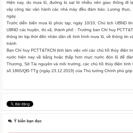
Hiện nay, do mưa lũ, đường bị sạt lở nhiều nên giao thông đi lạ
vậy công tác vận hành các nhà máy đều đảm bảo. Lương thực, th
ngày.
Trước diễn biến mưa lũ phức tạp, ngày 10/10, Chủ tịch UBND tỉ
UBND các huyện, thị xã, thành phố - Trưởng ban Chỉ huy PCTT&TK
thông tin kịp thời đến nhân dân về tình hình mưa lũ, về thông ti
tránh.
Ban Chỉ huy PCTT&TKCN tỉnh làm việc với các chủ hồ thủy điện tr
nước hiện nay về bằng hoặc thấp hơn mực nước đón lũ để đảm
Thương, Sở Tài nguyên và môi trường, các chủ hồ thủy điện tính t
số 1865/QĐ-TTg (ngày 23.12.2019) của Thủ tướng Chính phủ góp 
Ý kiến bạn đọc