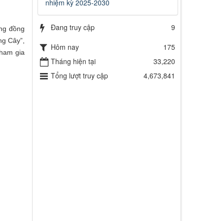
nhiệm kỳ 2025-2030
Đang truy cập
9
ộng đồng
ng Cây”,
Hôm nay
175
tham gia
Tháng hiện tại
33,220
Tổng lượt truy cập
4,673,841