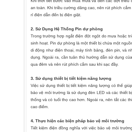
Khi thời tiết bước vào mùa mưa và đến các đợt triều c
an toàn. Khi triều cường dâng cao, nên rút phích cắm 
rỉ điện dẫn đến bị điện giật.
2. Sử Dụng Hệ Thống Pin dự phòng
Trong trường hợp ngắt điện đột ngột do mưa hoặc tri
sinh hoạt. Pin dự phòng là một thiết bị chứa một ngu
di động như điện thoại, máy tính bảng, đèn pin, và 
dụng. Ngoài ra, cần tuân thủ hướng dẫn sử dụng củ
qua đêm và nên rút phích cắm sau khi sạc đầy.
3. Sử dụng thiết bị tiết kiệm năng lượng
Việc sử dụng thiết bị tiết kiệm năng lượng có thể giú
bảo vệ môi trường là sử dụng đèn LED và các thiết bị
thống và có tuổi thọ cao hơn. Ngoài ra, nên tắt các t
cao điểm.
4. Thực hiện các biện pháp bảo vệ môi trường
Tiết kiệm điện đồng nghĩa với việc bảo vệ môi trườn