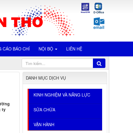
 CÁO BÁO CHÍ
NỘI BỘ
LIÊN HỆ
DANH MỤC DỊCH VỤ
KINH NGHIỆM VÀ NĂNG LỰC
cường
 ty
SỬA CHỮA
VẬN HÀNH