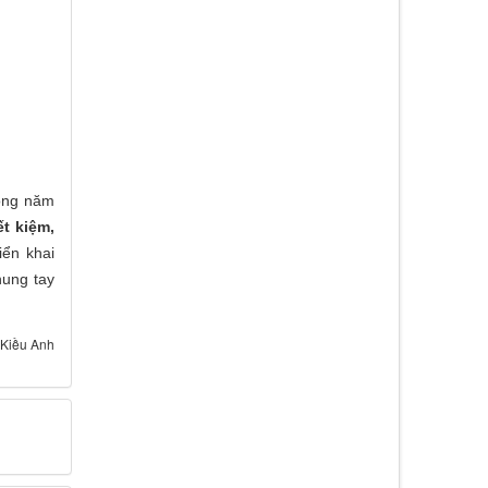
rong năm
t kiệm,
iển khai
hung tay
Kiều Anh