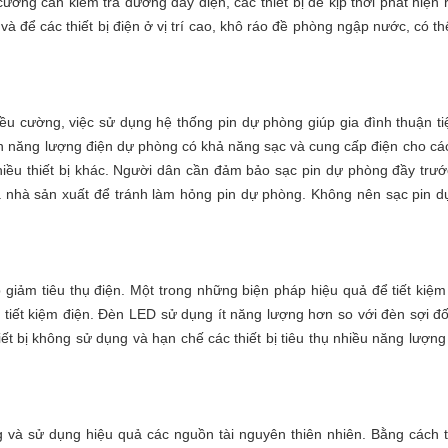
ường cần kiểm tra đường dây điện, các thiết bị để kịp thời phát hiện r
và để các thiết bị điện ở vị trí cao, khô ráo đề phòng ngập nước, có th
ều cường, việc sử dụng hệ thống pin dự phòng giúp gia đình thuận ti
ồn năng lượng điện dự phòng có khả năng sạc và cung cấp điện cho các 
nhiều thiết bị khác. Người dân cần đảm bảo sạc pin dự phòng đầy trướ
a nhà sản xuất để tránh làm hỏng pin dự phòng. Không nên sạc pin 
p giảm tiêu thụ điện. Một trong những biện pháp hiệu quả để tiết kiệm
 tiết kiệm điện. Đèn LED sử dụng ít năng lượng hơn so với đèn sợi đố
hiết bị không sử dụng và hạn chế các thiết bị tiêu thụ nhiều năng lượng
g và sử dụng hiệu quả các nguồn tài nguyên thiên nhiên. Bằng cách t