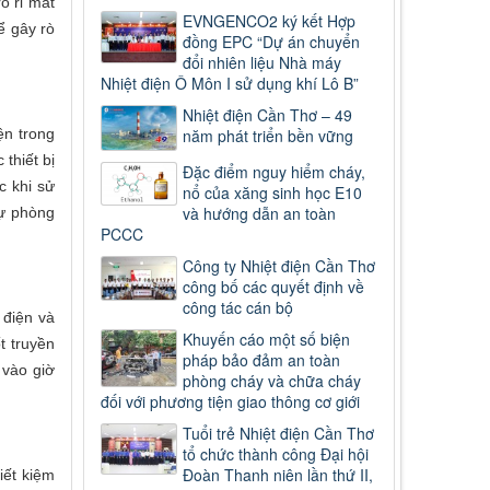
ò rỉ mất
EVNGENCO2 ký kết Hợp
ể gây rò
đồng EPC “Dự án chuyển
đổi nhiên liệu Nhà máy
Nhiệt điện Ô Môn I sử dụng khí Lô B”
Nhiệt điện Cần Thơ – 49
ện trong
năm phát triển bền vững
thiết bị
Đặc điểm nguy hiểm cháy,
c khi sử
nổ của xăng sinh học E10
và hướng dẫn an toàn
dự phòng
PCCC
Công ty Nhiệt điện Cần Thơ
công bố các quyết định về
công tác cán bộ
 điện và
Khuyến cáo một số biện
t truyền
pháp bảo đảm an toàn
 vào giờ
phòng cháy và chữa cháy
đối với phương tiện giao thông cơ giới
Tuổi trẻ Nhiệt điện Cần Thơ
tổ chức thành công Đại hội
Đoàn Thanh niên lần thứ II,
iết kiệm