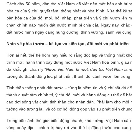
Cách đây 50 năm, dân tộc Việt Nam đã viết nên một bản anh hùng c
hòa ca của ý chí, quyết tâm, thống nhất và hòa bình. Nửa thế kỷ s
bản hòa ca của đổi mới, hội nhập, phát triển và ý chí vươn lên
chân chính nào muốn đất nước mình bị chia cắt. Ngày nay, chắc
đất nước mình ngày càng hùng cường, thịnh vượng, sánh vai cùn
Nhìn về phía trước – kế tục và kiến tạo
, đổi mới và phát triển
Hơn ai hết, thế hệ hôm nay hiểu rõ rằng độc lập và thống nhất kh
trình mới: hành trình xây dựng một nước Việt Nam hòa bình, giàu 
đã khắc ghi chân lý "
Nước Việt Nam là một, dân tộc Việt Nam là m
tưởng đó thành động lực phát triển, thành đôi cánh vươn lên trong 
Tinh thần thống nhất đất nước – từng là niềm tin và ý chí sắt đá 
thành quyết tâm chính trị, ý chí đổi mới và hành động cụ thể để bảo
cao đời sống vật chất, tinh thần cho nhân dân. Phải làm cho mỗi 
tưởng vào tương lai, và có cơ hội đóng góp vào sự phát triển chung
Trong bối cảnh thế giới biến động nhanh, khó lường, Việt Nam cần 
vòng xoáy địa – chính trị hay rơi vào thế bị động trước các xung