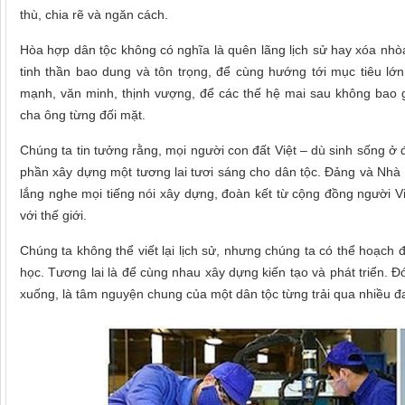
thù, chia rẽ và ngăn cách.
Hòa hợp dân tộc không có nghĩa là quên lãng lịch sử hay xóa nhò
tinh thần bao dung và tôn trọng, để cùng hướng tới mục tiêu l
mạnh, văn minh, thịnh vượng, để các thế hệ mai sau không bao gi
cha ông từng đối mặt.
Chúng ta tin tưởng rằng, mọi người con đất Việt – dù sinh sống ở
phần xây dựng một tương lai tươi sáng cho dân tộc. Đảng và Nhà 
lắng nghe mọi tiếng nói xây dựng, đoàn kết từ cộng đồng người 
với thế giới.
Chúng ta không thể viết lại lịch sử, nhưng chúng ta có thể hoạch đị
học. Tương lai là để cùng nhau xây dựng kiến tạo và phát triển. 
xuống, là tâm nguyện chung của một dân tộc từng trải qua nhiều 