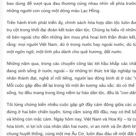
bao dung để vượt qua đau thương cùng nhau nhìn về phía trước
những người con cùng một dòng máu Lạc Hồng.
Trên hành trình phát triển ấy, chính sách hòa hợp dân tộc luôn đ
trụ cột trong khối đại đoàn kết toàn dân tộc. Chúng ta hiểu rõ nhữ
rẽ bên ngoài cho đến những âm mưu phá hoại tinh thần đoàn kết, 
rằng: mọi người Việt Nam, dù ở trong nước hay ngoài nước, dù t
một ngôn ngữ, một tình yêu dành cho quê hương, đất nước.
Những năm qua, trong các chuyến công tác tới hầu khắp các châ
đang sinh sống ở nước ngoài – từ những trí thức trẻ lập nghiệp
nhân thành đạt, nghệ sĩ nổi tiếng, người lao động bình dị ở các "
Mỗi cuộc gặp đều để lại trong tôi một ấn tượng sâu sắc: dù có thể k
sống, họ đều mang trong lòng niềm tự hào dân tộc, đều là
"con dân
Tôi từng chứng kiến nhiều cuộc gặp gỡ đầy cảm động giữa các c
đứng ở hai bên chiến tuyến, từng cầm súng đối đầu, nay có thể bắ
và không còn mặc cảm. Ngày hôm nay, Việt Nam và Hoa Kỳ – từ cựu 
hòa bình, vì lợi ích của nhân dân hai nước, vì an ninh và ổn định 
chung huyết thống, cùng một mẹ Âu Cơ, luôn đau đáu về một đất n