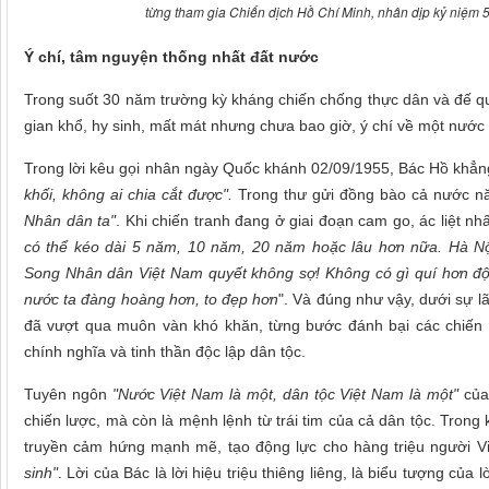
từng tham gia Chiến dịch Hồ Chí Minh, nhân dịp kỷ niệm 
Ý chí, tâm nguyện thống nhất đất nước
Trong suốt 30 năm trường kỳ kháng chiến chống thực dân và đế q
gian khổ, hy sinh, mất mát nhưng chưa bao giờ, ý chí về một nước 
Trong lời kêu gọi nhân ngày Quốc khánh 02/09/1955, Bác Hồ khẳn
khối, không ai chia cắt được
".
Trong thư gửi đồng bào cả nước n
Nhân dân ta"
. Khi chiến tranh đang ở giai đoạn cam go, ác liệt n
có thể kéo dài 5 năm, 10 năm, 20 năm hoặc lâu hơn nữa. Hà Nội
Song
N
hân dân Việt Nam quyết không sợ! Không có gì quí hơn độc
nước ta đàng hoàng hơn, to đẹp hơn
". Và đúng như vậy, dưới sự 
đã vượt qua muôn vàn khó khăn, từng bước đánh bại các chiến lư
chính nghĩa và tinh thần độc lập dân tộc.
Tuyên ngôn
"Nước Việt Nam là một, dân tộc Việt Nam là một"
của 
chiến lược, mà còn là mệnh lệnh từ trái tim của cả dân tộc. Trong 
truyền cảm hứng mạnh mẽ, tạo động lực cho hàng triệu người V
sinh"
. Lời của Bác là lời hiệu triệu thiêng liêng, là biểu tượng c