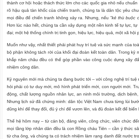
thành cơ hội hoặc thách thức lớn cho các quốc gia nhỏ nếu chuẩn bị
rõ hậu quả tàn khốc của chiến tranh, chúng ta là dân tộc yêu ch
mọi điều để chiến tranh không xảy ra. Nhưng, nếu
"kẻ thù buộc 
Hơn lúc nào hết, chúng ta cần xây dựng một nền kinh tế tự lực, t
đại; một hệ thống chính trị tinh gọn, hiệu lực, hiệu quả, một xã hội
Muốn như vậy, nhất thiết phải phát huy trí tuệ và sức mạnh của t
bộ phận không tách rời của khối đại đoàn kết toàn dân. Trong kỷ 
khắp năm châu đều có thể góp phần vào công cuộc dựng xây đất 
nhiệm công dân.
Kỷ nguyên mới mà chúng ta đang bước tới – với công nghệ trí tuệ n
hỏi phải có tư duy mới, mô hình phát triển mới, con người mới. Tr
động, chất lượng nguồn nhân lực, an ninh môi trường, dịch bệnh,
Nhưng lịch sử đã chứng minh: dân tộc Việt Nam chưa từng lùi bước
dũng khí để thay đổi, đủ ý chí để vươn lên, và đủ đoàn kết để biến
Thế hệ hôm nay – từ cán bộ, đảng viên, công chức, viên chức đến 
mọi tầng lớp nhân dân đều là con Rồng cháu Tiên – cần ý thức sâu
từ cha ông, và chúng ta có trách nhiệm làm rạng danh đất nước t