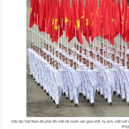
Dân tộc Việt Nam đã phải đối mặt với muôn vàn gian khổ, hy sinh, mất mát 
chuy