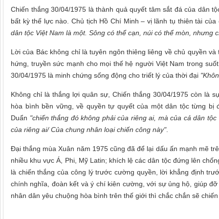
Chiến thắng 30/04/1975 là thành quả quyết tâm sắt đá của dân tộc
bất kỳ thế lực nào. Chủ tịch Hồ Chí Minh – vị lãnh tụ thiên tài của
dân tộc Việt Nam là một. Sông có thể cạn, núi có thể mòn, nhưng ch
Lời của Bác không chỉ là tuyên ngôn thiêng liêng về chủ quyền và
hứng, truyền sức mạnh cho mọi thế hệ người Việt Nam trong suốt 
30/04/1975 là minh chứng sống động cho triết lý của thời đại
"Khôn
Không chỉ là thắng lợi quân sự, Chiến thắng 30/04/1975 còn là sự 
hòa bình bền vững, về quyền tự quyết của một dân tộc từng bị đ
Duẩn
"
chiến thắng đó không phải của riêng ai, mà của cả dân tộc
của riêng ai/ Của chung nhân loại chiến công này"
.
Đại thắng mùa Xuân năm 1975 cũng đã để lại dấu ấn mạnh mẽ trên 
nhiều khu vực Á, Phi, Mỹ Latin; khích lệ các dân tộc đứng lên chốn
là chiến thắng của công lý trước cường quyền, lời khẳng định tr
chính nghĩa, đoàn kết và ý chí kiên cường, với sự ủng hộ, giúp đỡ
nhân dân yêu chuộng hòa bình trên thế giới thì chắc chắn sẽ chiế