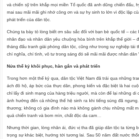
và chiến sỹ trên khắp mọi miền Tổ quốc đã anh dũng chiến đấu, h
mai sau mãi mãi ghi nhớ công ơn và sự hy sinh to lớn vì độc lập c
phát triển của dân tộc.
Chúng ta bày tỏ lòng biết ơn sâu sắc đối với bạn bè quốc tế – các
nhân đạo và nhân dân yêu chuộng hòa bình trên khắp thế giới – 
tháng đấu tranh giải phóng dân tộc, cũng như trong sự nghiệp tái t
chí nghĩa, chí tình, vô tư trong sáng đó sẽ mãi mãi được nhân dân V
Nửa thế kỷ khôi phục, hàn gắn và phát triển
Trong hơn một thế kỷ qua, dân tộc Việt Nam đã trải qua những tra
ách đô hộ, áp bức của thực dân, phong kiến và đặc biệt là hai cuộ
chỉ lấy đi sinh mạng của hàng triệu người, mà còn để lại những di c
ảnh hưởng đến cả những thế hệ sinh ra khi tiếng súng đã ngưng
thương; không có gia đình nào mà không gánh chịu những mất má
quả chiến tranh và bom mìn, chất độc da cam…
Nhưng thời gian, lòng nhân ái, đức vị tha đã giúp dân tộc ta từng 
trọng sự khác biệt, hướng tới tương lai. Sau 50 năm đất nước thốn