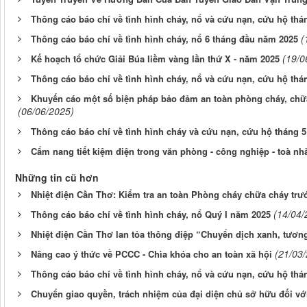
Thông cáo báo chí về tình hình cháy, nổ và cứu nạn, cứu hộ thá
(
Thông cáo báo chí về tình hình cháy, nổ 6 tháng đầu năm 2025
(19/0
Kế hoạch tổ chức Giải Búa liềm vàng lần thứ X - năm 2025
Thông cáo báo chí về tình hình cháy, nổ và cứu nạn, cứu hộ thá
Khuyến cáo một số biện pháp bảo đảm an toàn phòng cháy, chữa
(06/06/2025)
Thông cáo báo chí về tình hình cháy và cứu nạn, cứu hộ tháng 
Cẩm nang tiết kiệm điện trong văn phòng - công nghiệp - toà n
Những tin cũ hơn
Nhiệt điện Cần Thơ: Kiểm tra an toàn Phòng cháy chữa cháy trước
(14/04/
Thông cáo báo chí về tình hình cháy, nổ Quý I năm 2025
Nhiệt điện Cần Thơ lan tỏa thông điệp “Chuyển dịch xanh, tương
(21/03
Nâng cao ý thức về PCCC - Chìa khóa cho an toàn xã hội
Thông cáo báo chí về tình hình cháy, nổ và cứu nạn, cứu hộ thá
Chuyển giao quyền, trách nhiệm của đại diện chủ sở hữu đối với