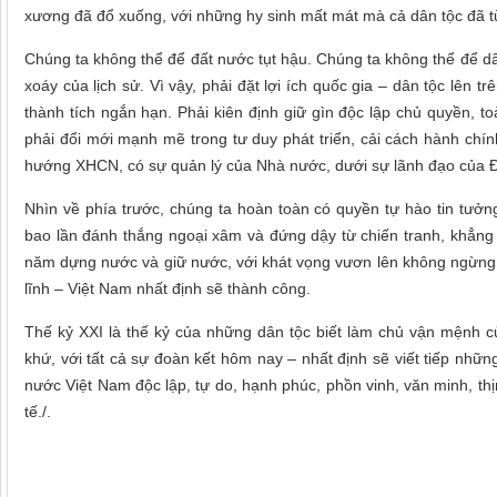
xương đã đổ xuống, với những hy sinh mất mát mà cả dân tộc đã t
Chúng ta không thể để đất nước tụt hậu. Chúng ta không thể để dâ
xoáy của lịch sử. Vì vậy, phải đặt lợi ích quốc gia – dân tộc lên t
thành tích ngắn hạn. Phải kiên định giữ gìn độc lập chủ quyền, to
phải đổi mới mạnh mẽ trong tư duy phát triển, cải cách hành chí
hướng XHCN, có sự quản lý của Nhà nước, dưới sự lãnh đạo của Đ
Nhìn về phía trước, chúng ta hoàn toàn có quyền tự hào tin tưở
bao lần đánh thắng ngoại xâm và đứng dậy từ chiến tranh, khẳng đ
năm dựng nước và giữ nước, với khát vọng vươn lên không ngừng, v
lĩnh – Việt Nam nhất định sẽ thành công.
Thế kỷ XXI là thế kỷ của những dân tộc biết làm chủ vận mệnh c
khứ, với tất cả sự đoàn kết hôm nay – nhất định sẽ viết tiếp nhữn
nước Việt Nam độc lập, tự do, hạnh phúc, phồn vinh, văn minh, thị
tế./.