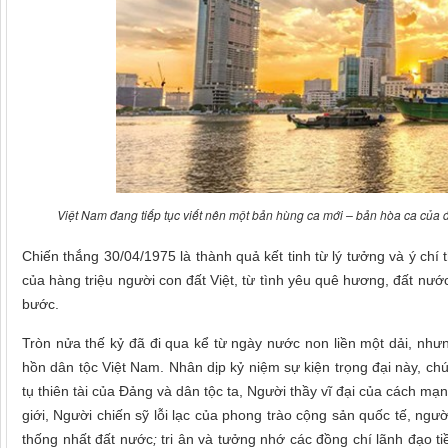
Việt Nam đang tiếp tục viết nên một bản hùng ca mới – bản hòa ca của đổ
Chiến thắng 30/04/1975 là thành quả kết tinh từ lý tưởng và ý ch
của hàng triệu người con đất Việt, từ tình yêu quê hương, đất nước
bước.
Tròn nửa thế kỷ đã đi qua kể từ ngày nước non liền một dải, n
hồn dân tộc Việt Nam. Nhân dịp kỷ niệm sự kiện trọng đại này, ch
tụ thiên tài của Đảng và dân tộc ta, Người thầy vĩ đại của cách m
giới, Người chiến sỹ lỗi lạc của phong trào cộng sản quốc tế, ng
thống nhất đất nước
;
tri ân và tưởng nhớ các đồng chí lãnh đạo tiề