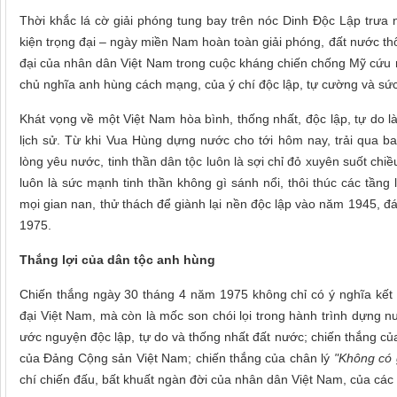
Thời khắc lá cờ giải phóng tung bay trên nóc Dinh Độc Lập trưa
kiện trọng đại – ngày miền Nam hoàn toàn giải phóng, đất nước thố
đại của nhân dân Việt Nam trong cuộc kháng chiến chống Mỹ cứu 
chủ nghĩa anh hùng cách mạng, của ý chí độc lập, tự cường và sức
Khát vọng về một Việt Nam hòa bình, thống nhất, độc lập, tự do l
lịch sử. Từ khi Vua Hùng dựng nước cho tới hôm nay, trải qua b
lòng yêu nước, tinh thần dân tộc luôn là sợi chỉ đỏ xuyên suốt chi
luôn là sức mạnh tinh thần không gì sánh nổi, thôi thúc các tần
mọi gian nan, thử thách để giành lại nền độc lập vào năm 1945, 
1975.
Thắng lợi của dân tộc anh hùng
Chiến thắng ngày 30 tháng 4 năm 1975 không chỉ có ý nghĩa kết th
đại Việt Nam, mà còn là mốc son chói lọi trong hành trình dựng n
ước nguyện độc lập, tự do và thống nhất đất nước; chiến thắng củ
của Đảng Cộng sản Việt Nam; chiến thắng của chân lý
"Không có 
chí chiến đấu, bất khuất ngàn đời của nhân dân Việt Nam, của các 