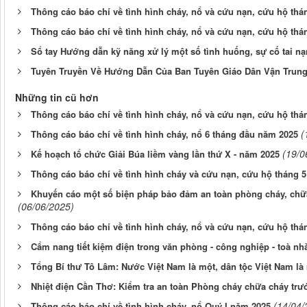
Thông cáo báo chí về tình hình cháy, nổ và cứu nạn, cứu hộ thá
Thông cáo báo chí về tình hình cháy, nổ và cứu nạn, cứu hộ thá
Sổ tay Hướng dẫn kỹ năng xử lý một số tình huống, sự cố tai nạ
Tuyên Truyền Về Hướng Dẫn Của Ban Tuyên Giáo Dân Vận Trun
Những tin cũ hơn
Thông cáo báo chí về tình hình cháy, nổ và cứu nạn, cứu hộ th
(
Thông cáo báo chí về tình hình cháy, nổ 6 tháng đầu năm 2025
(19/0
Kế hoạch tổ chức Giải Búa liềm vàng lần thứ X - năm 2025
Thông cáo báo chí về tình hình cháy và cứu nạn, cứu hộ tháng 
Khuyến cáo một số biện pháp bảo đảm an toàn phòng cháy, chữa
(06/06/2025)
Thông cáo báo chí về tình hình cháy, nổ và cứu nạn, cứu hộ thá
Cẩm nang tiết kiệm điện trong văn phòng - công nghiệp - toà n
Tổng Bí thư Tô Lâm: Nước Việt Nam là một, dân tộc Việt Nam là
Nhiệt điện Cần Thơ: Kiểm tra an toàn Phòng cháy chữa cháy trước
(14/04/
Thông cáo báo chí về tình hình cháy, nổ Quý I năm 2025