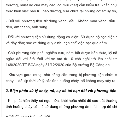
thường, nhiệt độ của máy cao, có mùi khét) cần kiểm tra, khắc phụ
thực hiện việc bảo trì, bảo dưỡng, sửa chữa tại những cơ sở uy tín, 
- Đối với phương tiện sử dụng xăng, dầu: Không mua xăng, dầu 
đèn, âm thanh, ánh sáng...
- Đối với phương tiện sử dụng động cơ điện: Sử dụng bộ sạc điện ch
và dây dẫn; sạc xe đúng quy định, hạn chế việc sạc qua đêm.
- Chủ phương tiện phải nghiên cứu, nắm bắt được kiến thức, kỹ n
ngừa đối với ôtô. Đối với xe ôtô từ 10 chỗ ngồi trở lên phải 
148/2020/TT-BCA ngày 31/12/2020 của Bộ trưởng Bộ Công an.
- Khu vực gara xe tại nhà riêng cần trang bị phương tiện chữa
cháy… để kịp thời xử lý các tình huống cháy, nổ không may xảy ra.
2. Biện pháp xử lý cháy, nổ, sự cố tai nạn đối với phương tiện
- Khi phát hiện thấy có ngọn lửa, khói hoặc nhiệt độ cao bất thườn
tình huống cháy có thể sử dụng những phương án thích hợp để chữa
+ Tắt động cơ (nếu có thể).