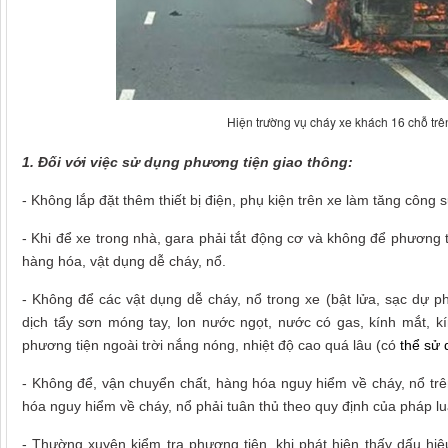
Hiện trường vụ cháy xe khách 16 chỗ trê
1. Đối với việc sử dụng phương tiện giao thông:
- Không lắp đặt thêm thiết bị điện, phụ kiện trên xe làm tăng công suấ
- Khi để xe trong nhà, gara phải tắt động cơ và không để phương tiệ
hàng hóa, vật dụng dễ cháy, nổ.
- Không để các vật dụng dễ cháy, nổ trong xe (bật lửa, sạc dự p
dịch tẩy sơn móng tay, lon nước ngọt, nước có gas, kính mắt, kín
phương tiện ngoài trời nắng nóng, nhiệt độ cao quá lâu (có
thể sử 
- Không để, vận chuyển chất, hàng hóa nguy hiểm về cháy, nổ tr
hóa nguy hiểm về cháy, nổ phải tuân thủ theo quy định của pháp lu
- Thường xuyên kiểm tra phương tiện, khi phát hiện thấy dấu hiệ