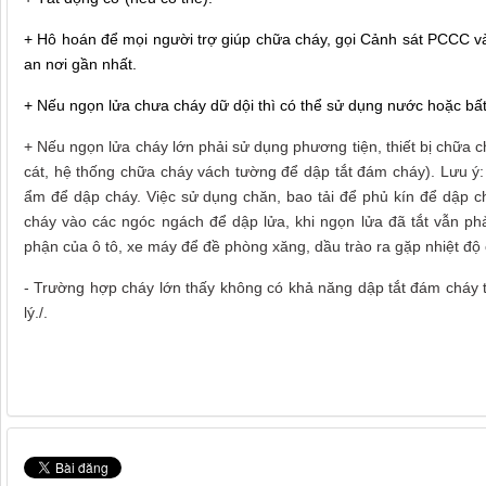
+ Hô hoán để mọi người trợ giúp chữa cháy, gọi Cảnh sát PCCC v
an nơi gần nhất.
+ Nếu ngọn lửa chưa cháy dữ dội thì có thể sử dụng nước hoặc bất
+ Nếu ngọn lửa cháy lớn phải sử dụng phương tiện, thiết bị chữa c
cát, hệ thống chữa cháy vách tường để dập tắt đám cháy). Lưu ý:
ẩm để dập cháy. Việc sử dụng chăn, bao tải để phủ kín để dập c
cháy vào các ngóc ngách để dập lửa, khi ngọn lửa đã tắt vẫn ph
phận của ô tô, xe máy để đề phòng xăng, dầu trào ra gặp nhiệt độ 
- Trường hợp cháy lớn thấy không có khả năng dập tắt đám cháy 
lý./.