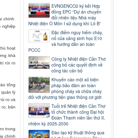
EVNGENCO2 ký kết Hợp
đồng EPC “Dự án chuyển
đổi nhiên liệu Nhà máy
i chính.
Nhiệt điện Ô Môn I sử dụng khí Lô B”
n nghiệp
Đặc điểm nguy hiểm cháy,
nổ của xăng sinh học E10
và hướng dẫn an toàn
thù hoạt
PCCC
ường khả
Công ty Nhiệt điện Cần Thơ
ị rủi ro
công bố các quyết định về
công tác cán bộ
Khuyến cáo một số biện
vào tổng
pháp bảo đảm an toàn
phòng cháy và chữa cháy
 quản lý
đối với phương tiện giao thông cơ giới
rủi ro và
Tuổi trẻ Nhiệt điện Cần Thơ
 ro, bản
tổ chức thành công Đại hội
Đoàn Thanh niên lần thứ II,
nhiệm kỳ 2025-2030
ro trong
Đào tạo kỹ thuật thông qua
ịa chính