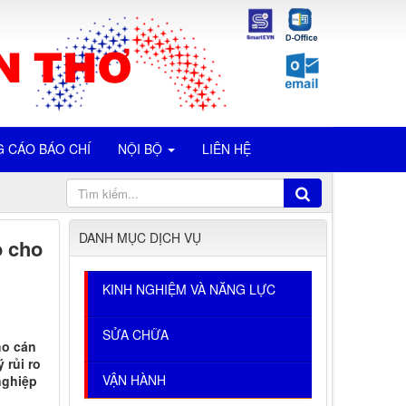
 CÁO BÁO CHÍ
NỘI BỘ
LIÊN HỆ
DANH MỤC DỊCH VỤ
o cho
KINH NGHIỆM VÀ NĂNG LỰC
SỬA CHỮA
ho cán
 rủi ro
VẬN HÀNH
nghiệp