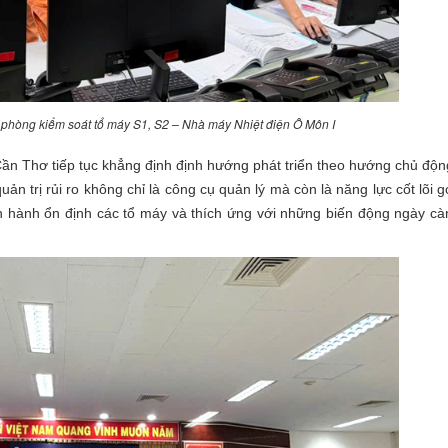
ại phòng kiểm soát tổ máy S1, S2 – Nhà máy Nhiệt điện Ô Môn I
Cần Thơ tiếp tục khẳng định định hướng phát triển theo hướng chủ độ
n trị rủi ro không chỉ là công cụ quản lý mà còn là năng lực cốt lõi 
n hành ổn định các tổ máy và thích ứng với những biến động ngày c