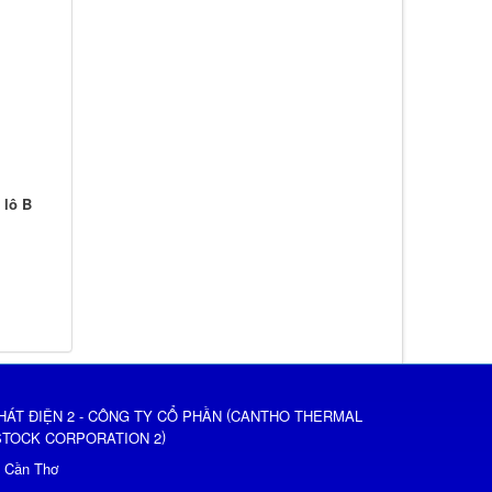
 lô B
(
HÁT ĐIỆN 2 - CÔNG TY CỔ PHẦN
CANTHO THERMAL
)
STOCK CORPORATION 2
ố Cần Thơ