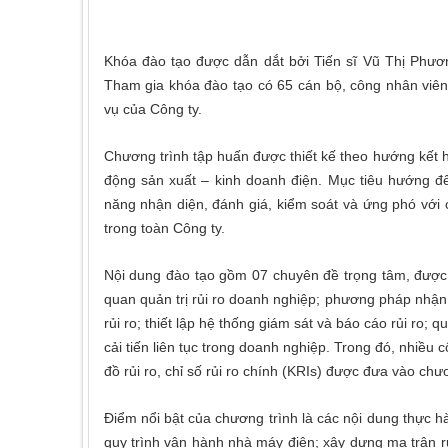
Khóa đào tạo được dẫn dắt bởi Tiến sĩ Vũ Thị Phươ
Tham gia khóa đào tạo có 65 cán bộ, công nhân viê
vụ của Công ty.
Chương trình tập huấn được thiết kế theo hướng kết 
động sản xuất – kinh doanh điện. Mục tiêu hướng đế
năng nhận diện, đánh giá, kiểm soát và ứng phó với c
trong toàn Công ty.
Nội dung đào tạo gồm 07 chuyên đề trọng tâm, được
quan quản trị rủi ro doanh nghiệp; phương pháp nhận d
rủi ro; thiết lập hệ thống giám sát và báo cáo rủi ro; q
cải tiến liên tục trong doanh nghiệp. Trong đó, nhiều
đồ rủi ro, chỉ số rủi ro chính (KRIs) được đưa vào ch
Điểm nổi bật của chương trình là các nội dung thực hà
quy trình vận hành nhà máy điện; xây dựng ma trận rủ