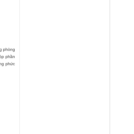
ng phòng
góp phần
àng phức