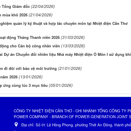
(22/04/2026)
ó Tổng Giám đốc
(21/04/2026)
n mùa khô 2026
ghiệm quản lý kỹ thuật và hợp tác chuyên môn tại Nhiệt điện Cần Thơ
(31/03/2026)
hoạt động Tháng Thanh niên 2026
(13/03/2026)
o động cho Cán bộ công nhân viên
i Dự án Chuyển đổi nhiên liệu Nhà máy Nhiệt điện Ô Môn I sử dụng khí
(21/01/2026)
 đi đôi với bảo vệ môi trường
(13/01/2026)
 năm 2026
(05/01/2026)
p ứng cùng lúc 3 mục tiêu
CÔNG TY NHIỆT ĐIỆN CẦN THƠ - CHI NHÁNH TỔNG CÔNG TY P
POWER COMPANY - BRANCH OF POWER GENERATION JOINT 
Địa chỉ:
Số 01 Lê Hồng Phong, phường Thới An Đông, thành ph