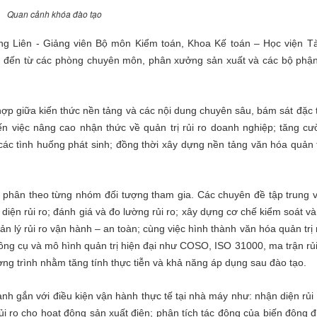
Quan cảnh khóa đào tạo
ng Liên - Giảng viên Bộ môn Kiểm toán, Khoa Kế toán – Học viện Tà
n đến từ các phòng chuyên môn, phân xưởng sản xuất và các bộ phậ
hợp giữa kiến thức nền tảng và các nội dung chuyên sâu, bám sát đặc 
n việc nâng cao nhận thức về quản trị rủi ro doanh nghiệp; tăng c
ác tình huống phát sinh; đồng thời xây dựng nền tảng văn hóa quản tr
 phân theo từng nhóm đối tượng tham gia. Các chuyên đề tập trung 
iện rủi ro; đánh giá và đo lường rủi ro; xây dựng cơ chế kiểm soát và
uản lý rủi ro vận hành – an toàn; cùng việc hình thành văn hóa quản trị 
 công cụ và mô hình quản trị hiện đại như COSO, ISO 31000, ma trận rủi
ương trình nhằm tăng tính thực tiễn và khả năng áp dụng sau đào tạo.
nh gắn với điều kiện vận hành thực tế tại nhà máy như: nhận diện rủi 
i ro cho hoạt động sản xuất điện; phân tích tác động của biến động đ