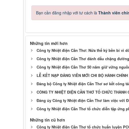
Bạn cần đăng nhập với tư cách là
Thành viên chí
Những tin mới hơn
Công ty Nhiệt điện Cần Thơ: Nửa thế kỷ bền bỉ vì 
Công ty Nhiệt điện Cần Thơ đánh dấu chặng đường 
Công ty Nhiệt điện Cần Thơ 50 năm giữ vững ngu
LỄ KẾT NẠP ĐẢNG VIÊN MỚI CHI BỘ HÀNH CHÍNH
Đảng bộ Công ty Nhiệt điện Cần Thơ sơ kết công tá
CÔNG TY NHIỆT ĐIỆN CẦN THƠ TỔ CHỨC THÀNH 
Đảng ủy Công ty Nhiệt điện Cần Thơ làm việc với 
Công ty Nhiệt điện Cần Thơ tổ chức diễn tập ứng p
Những tin cũ hơn
Công ty Nhiệt điện Cần Thơ tổ chức huấn luyện P