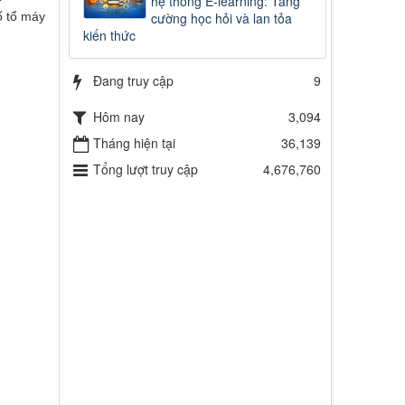
hệ thống E-learning: Tăng
ố tổ máy
cường học hỏi và lan tỏa
kiến thức
Đang truy cập
9
Hôm nay
3,094
Tháng hiện tại
36,139
Tổng lượt truy cập
4,676,760