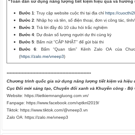
“Toàn dân sử dụng năng lượng tiết kiệm hiệu quả và hưởng 
Bước 1
: Truy cập website cuộc thi tại địa chỉ
https://cuocthi
Bước 2
: Nhập họ và tên, số điện thoại, đơn vị công tác, tỉ
Bước 3
: Trả lời đầy đủ 10 câu hỏi trắc nghiệm
Bước 4
: Dự đoán số lượng người dự thi cùng kỳ
Bước 5
: Bấm nút “CẬP NHẬT” để gửi bài thi
Bước 6
: Bấm “Quan tâm” Kênh Zalo OA của Chươ
(
https://zalo.me/vneep3
)
********************************************************
Chương trình quốc gia sử dụng năng lượng tiết kiệm và hiệu
Cục Đổi mới sáng tạo, Chuyển đổi xanh và Khuyến công - B
Website: https://tietkiemnangluong.com.vn/
Fanpage: https://www.facebook.com/vptknl2019/
Tiktok: https://www.tiktok.com/@vneep3.vn
Zalo OA: https://zalo.me/vneep3