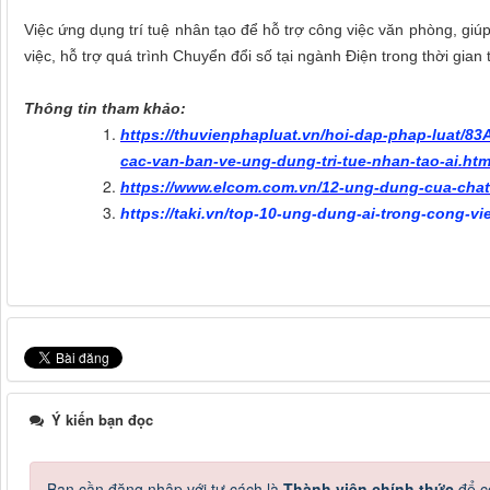
Việc ứng dụng trí tuệ nhân tạo để hỗ trợ công việc văn phòng, giú
việc, hỗ trợ quá trình Chuyển đổi số tại ngành Điện trong thời gian t
Thông tin tham khảo:
https://thuvienphapluat.vn/hoi-dap-phap-luat/83
cac-van-ban-ve-ung-dung-tri-tue-nhan-tao-ai.h
https://www.elcom.com.vn/12-ung-dung-cua-chat
https://taki.vn/top-10-ung-dung-ai-trong-cong-v
Ý kiến bạn đọc
Bạn cần đăng nhập với tư cách là
Thành viên chính thức
để c