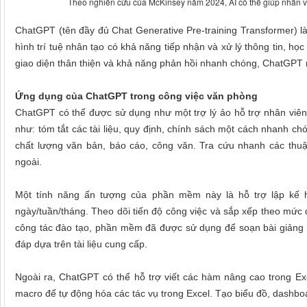
Theo nghiên cứu của McKinsey năm 2024, AI có thể giúp nhân vi
ChatGPT (tên đầy đủ Chat Generative Pre-training Transformer) là
hình trí tuệ nhân tạo có khả năng tiếp nhận và xử lý thông tin, họ
giao diện thân thiện và khả năng phản hồi nhanh chóng, ChatGPT 
Ứng dụng của ChatGPT trong công việc văn phòng
ChatGPT có thể được sử dụng như một trợ lý ảo hỗ trợ nhân viên 
như: tóm tắt các tài liệu, quy định, chính sách một cách nhanh ch
chất lượng văn bản, báo cáo, công văn. Tra cứu nhanh các thuậ
ngoài.
Một tính năng ấn tượng của phần mềm này là hỗ trợ lập kế h
ngày/tuần/tháng. Theo dõi tiến độ công việc và sắp xếp theo mức 
công tác đào tạo, phần mềm đã được sử dụng để soạn bài giảng E-
đáp dựa trên tài liệu cung cấp.
Ngoài ra, ChatGPT có thể hỗ trợ viết các hàm nâng cao trong Exce
macro để tự động hóa các tác vụ trong Excel. Tạo biểu đồ, dashboar