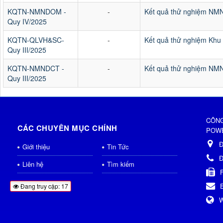
KQTN-NMNDOM -
-
Kết quả thử nghiệm NM
Quy IV/2025
KQTN-QLVH&SC-
-
Kết quả thử nghiệm Kh
Quy III/2025
KQTN-NMNDCT -
-
Kết quả thử nghiệm NM
Quy III/2025
CÔNG
CÁC CHUYÊN MỤC CHÍNH
POWE
Đ
Giới thiệu
Tin Tức
Đ
Liên hệ
Tìm kiếm
Đang truy cập: 17
W