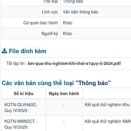
Thể loại
Thông báo
Lĩnh vực
Văn bản thông báo
Cơ quan ban hành
Khác
Người ký
Khác
File đính kèm
Tải tập tin :
ket-qua-thu-nghiem-khi-thai-s1quy-ii-2024.pdf
Các văn bản cùng thể loại
"Thông báo"
Số kí hiệu
Ngày ban hành
KQTN-QLVH&SC-
-
Kết quả thử nghiệm Kh
Quy IV/2025
KQTN-NMNDCT -
-
Kết quả thử nghiệm NM
Quy IV/2025